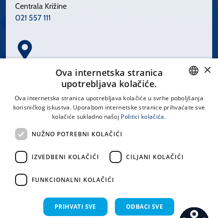
Centrala Križine
021 557 111
×
Spinčićeva 1, 21000 Split
Ova internetska stranica
Hrvatska
upotrebljava kolačiće.
CROATIAN
Ova internetska stranica upotrebljava kolačiće u svrhe poboljšanja
korisničkog iskustva. Uporabom internetske stranice prihvaćate sve
ENGLISH
kolačiće sukladno našoj
Politici kolačića.
office@kbsplit.hr
NUŽNO POTREBNI KOLAČIĆI
LINKOVI
IZVEDBENI KOLAČIĆI
CILJANI KOLAČIĆI
Uvjeti korištenja
FUNKCIONALNI KOLAČIĆI
Izjava o pristupačnosti
PRIHVATI SVE
ODBACI SVE