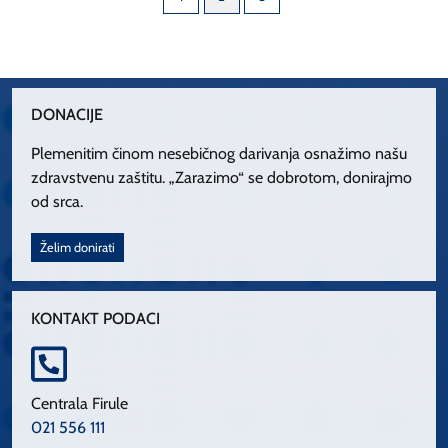
DONACIJE
Plemenitim činom nesebičnog darivanja osnažimo našu
zdravstvenu zaštitu. „Zarazimo“ se dobrotom, donirajmo
od srca.
Želim donirati
KONTAKT PODACI
Centrala Firule
021 556 111