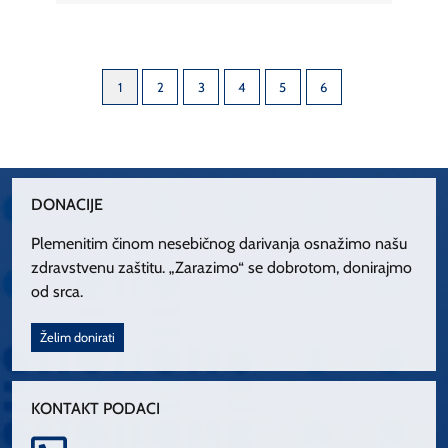
1
2
3
4
5
6
DONACIJE
Plemenitim činom nesebičnog darivanja osnažimo našu
zdravstvenu zaštitu. „Zarazimo“ se dobrotom, donirajmo
od srca.
Želim donirati
KONTAKT PODACI