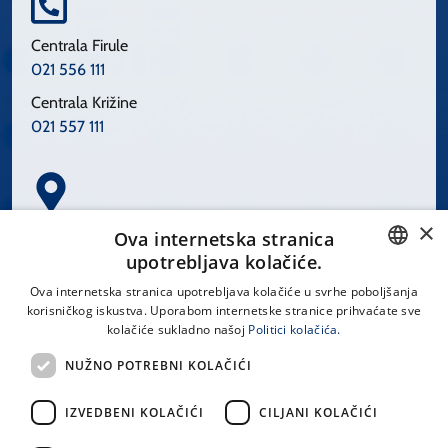
Centrala Firule
021 556 111
Centrala Križine
021 557 111
×
Spinčićeva 1, 21000 Split
Ova internetska stranica
Hrvatska
upotrebljava kolačiće.
CROATIAN
Ova internetska stranica upotrebljava kolačiće u svrhe poboljšanja
korisničkog iskustva. Uporabom internetske stranice prihvaćate sve
ENGLISH
kolačiće sukladno našoj
Politici kolačića.
office@kbsplit.hr
NUŽNO POTREBNI KOLAČIĆI
LINKOVI
IZVEDBENI KOLAČIĆI
CILJANI KOLAČIĆI