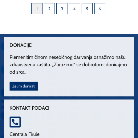
1
2
3
4
5
6
DONACIJE
Plemenitim činom nesebičnog darivanja osnažimo našu
zdravstvenu zaštitu. „Zarazimo“ se dobrotom, donirajmo
od srca.
Želim donirati
KONTAKT PODACI
Centrala Firule