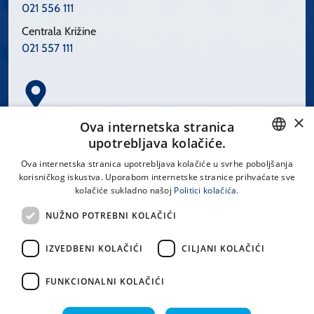
021 556 111
Centrala Križine
021 557 111
×
Spinčićeva 1, 21000 Split
Ova internetska stranica
Hrvatska
upotrebljava kolačiće.
CROATIAN
Ova internetska stranica upotrebljava kolačiće u svrhe poboljšanja
korisničkog iskustva. Uporabom internetske stranice prihvaćate sve
ENGLISH
kolačiće sukladno našoj
Politici kolačića.
office@kbsplit.hr
NUŽNO POTREBNI KOLAČIĆI
LINKOVI
IZVEDBENI KOLAČIĆI
CILJANI KOLAČIĆI
Uvjeti korištenja
FUNKCIONALNI KOLAČIĆI
Izjava o pristupačnosti