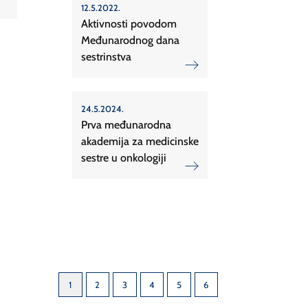
12.5.2022.
Aktivnosti povodom
Međunarodnog dana
sestrinstva
24.5.2024.
Prva međunarodna
akademija za medicinske
sestre u onkologiji
1
2
3
4
5
6