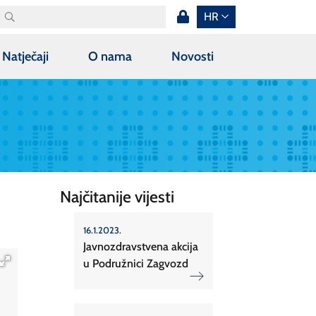
HR
Natječaji
O nama
Novosti
Najčitanije vijesti
16.1.2023.
Javnozdravstvena akcija
u Podružnici Zagvozd