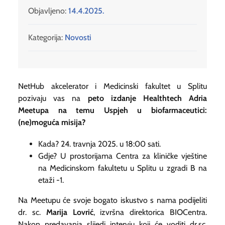
Objavljeno:
14.4.2025.
Kategorija:
Novosti
NetHub akcelerator i Medicinski fakultet u Splitu
pozivaju vas na
peto izdanje Healthtech Adria
Meetupa na temu Uspjeh u biofarmaceutici:
(ne)moguća misija?
Kada? 24. travnja 2025. u 18:00 sati.
Gdje? U prostorijama Centra za kliničke vještine
na Medicinskom fakultetu u Splitu u zgradi B na
etaži -1.
Na Meetupu će svoje bogato iskustvo s nama podijeliti
dr. sc.
Marija Lovrić
, izvršna direktorica BIOCentra.
Nakon predavanja slijedi intervju koji će voditi dr.sc.