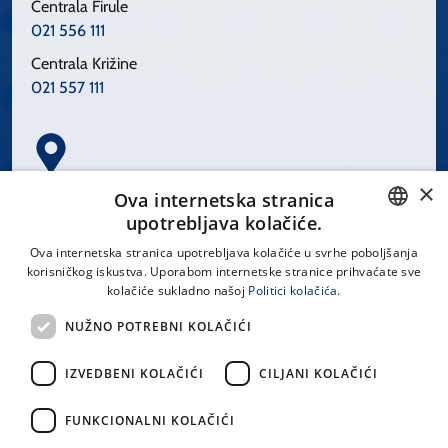
Centrala Firule
021 556 111
Centrala Križine
021 557 111
×
Spinčićeva 1, 21000 Split
Ova internetska stranica
Hrvatska
upotrebljava kolačiće.
CROATIAN
Ova internetska stranica upotrebljava kolačiće u svrhe poboljšanja
korisničkog iskustva. Uporabom internetske stranice prihvaćate sve
ENGLISH
kolačiće sukladno našoj
Politici kolačića.
office@kbsplit.hr
NUŽNO POTREBNI KOLAČIĆI
LINKOVI
IZVEDBENI KOLAČIĆI
CILJANI KOLAČIĆI
Uvjeti korištenja
FUNKCIONALNI KOLAČIĆI