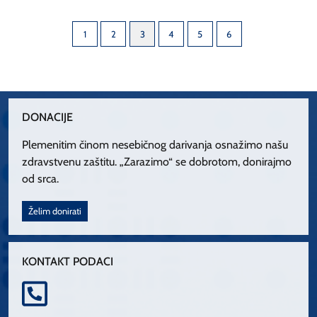
1
2
3
4
5
6
DONACIJE
Plemenitim činom nesebičnog darivanja osnažimo našu
zdravstvenu zaštitu. „Zarazimo“ se dobrotom, donirajmo
od srca.
Želim donirati
KONTAKT PODACI