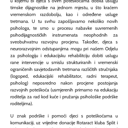
u kojemu bi djeca s ovim poteškoćama dobila uslugu
timske dijagnostike na jednom mjestu, u što kraćem
vremenskom razdobolju, kao i određene usluge
tretmana. U tu svrhu zapošljavamo nekoliko novih
psihologa, te smo u procesu nabavke suvremenih
psihodijagnostičkih instrumenata neophodnih za
sveobuhvatnu razvojnu procjenu. Također, djeca s
neurorazvojnim odstupanjima mogu pri našem Odjelu
za psihologiju i edukacijsku rehabilitciju dobiti uslugu
rane intervencije u smislu strukturiranih i vremenski
ograničenih savjetodavnih tretmana različitih stručnjaka
(logoped, edukacijski rehabilitator, radni terapeut,
psiholog) neposredno nakon procjene postojanja
razvojnih poteškoća (usmjerenih primarno na edukaciju
roditelja za rad kod kuće i pružanja psihološke podrške
roditeljima).
U znak podrške i pomoći djeci s poteškoćama u
komunikaciji, uz vrijedne donacije Rotaract kluba Split i