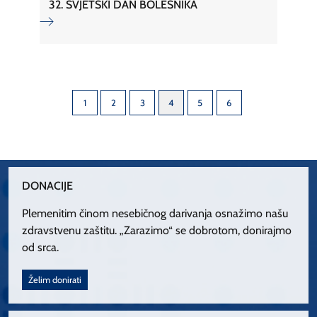
32. SVJETSKI DAN BOLESNIKA
1
2
3
4
5
6
DONACIJE
Plemenitim činom nesebičnog darivanja osnažimo našu
zdravstvenu zaštitu. „Zarazimo“ se dobrotom, donirajmo
od srca.
Želim donirati