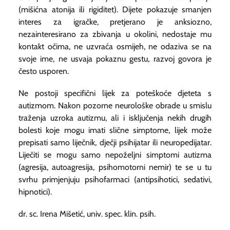
(mišićna atonija ili rigiditet). Dijete pokazuje smanjen
interes za igračke, pretjerano je anksiozno,
nezainteresirano za zbivanja u okolini, nedostaje mu
kontakt očima, ne uzvraća osmijeh, ne odaziva se na
svoje ime, ne usvaja pokaznu gestu, razvoj govora je
često usporen.
Ne postoji specifični lijek za poteškoće djeteta s
autizmom. Nakon pozorne neurološke obrade u smislu
traženja uzroka autizmu, ali i isključenja nekih drugih
bolesti koje mogu imati slične simptome, lijek može
prepisati samo liječnik, dječji psihijatar ili neuropedijatar.
Liječiti se mogu samo nepoželjni simptomi autizma
(agresija, autoagresija, psihomotorni nemir) te se u tu
svrhu primjenjuju psihofarmaci (antipsihotici, sedativi,
hipnotici).
dr. sc. Irena Mišetić, univ. spec. klin. psih.