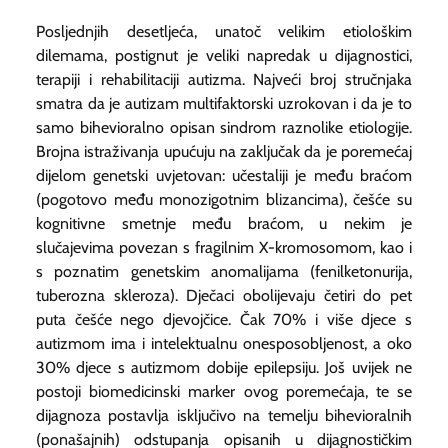
Posljednjih desetljeća, unatoč velikim etiološkim
dilemama, postignut je veliki napredak u dijagnostici,
terapiji i rehabilitaciji autizma. Najveći broj stručnjaka
smatra da je autizam multifaktorski uzrokovan i da je to
samo bihevioralno opisan sindrom raznolike etiologije.
Brojna istraživanja upućuju na zaključak da je poremećaj
dijelom genetski uvjetovan: učestaliji je među braćom
(pogotovo među monozigotnim blizancima), češće su
kognitivne smetnje među braćom, u nekim je
slučajevima povezan s fragilnim X-kromosomom, kao i
s poznatim genetskim anomalijama (fenilketonurija,
tuberozna skleroza). Dječaci obolijevaju četiri do pet
puta češće nego djevojčice. Čak 70% i više djece s
autizmom ima i intelektualnu onesposobljenost, a oko
30% djece s autizmom dobije epilepsiju. Još uvijek ne
postoji biomedicinski marker ovog poremećaja, te se
dijagnoza postavlja isključivo na temelju bihevioralnih
(ponašajnih) odstupanja opisanih u dijagnostičkim