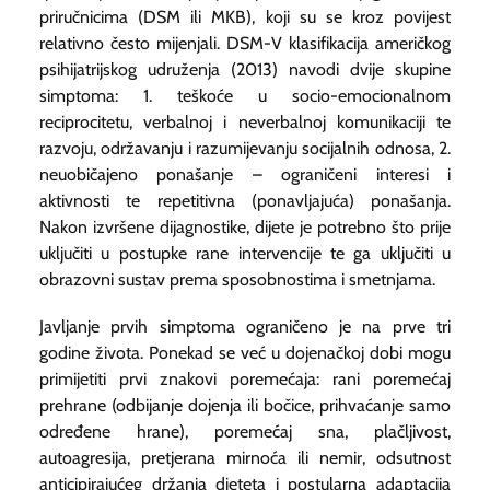
priručnicima (DSM ili MKB), koji su se kroz povijest
relativno često mijenjali. DSM-V klasifikacija američkog
psihijatrijskog udruženja (2013) navodi dvije skupine
simptoma: 1. teškoće u socio-emocionalnom
reciprocitetu, verbalnoj i neverbalnoj komunikaciji te
razvoju, održavanju i razumijevanju socijalnih odnosa, 2.
neuobičajeno ponašanje – ograničeni interesi i
aktivnosti te repetitivna (ponavljajuća) ponašanja.
Nakon izvršene dijagnostike, dijete je potrebno što prije
uključiti u postupke rane intervencije te ga uključiti u
obrazovni sustav prema sposobnostima i smetnjama.
Javljanje prvih simptoma ograničeno je na prve tri
godine života. Ponekad se već u dojenačkoj dobi mogu
primijetiti prvi znakovi poremećaja: rani poremećaj
prehrane (odbijanje dojenja ili bočice, prihvaćanje samo
određene hrane), poremećaj sna, plačljivost,
autoagresija, pretjerana mirnoća ili nemir, odsutnost
anticipirajućeg držanja djeteta i postularna adaptacija