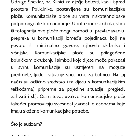
Udruge Spektar, na Klinici za dječje bolesti, kao i ispred
prostora Poliklinike,
postavljene su komunikacijske
ploče
. Komunikacijske ploče su vrsta niskotehnološke
potpomognute komunikacije.
Upotrebom simbola, slika
ili fotografija ove ploče mogu pomoći u prevladavanju
prepreka u komunikaciji između pojedinaca koji ne
govore ili minimalno govore, njihovih skrbnika i
vršnjaka. Komunikacijske ploče su prilagođene
bolničkom okruženju i simboli koje dijete može pokazati
u svrhu komunikacije su usmjereni na moguće
predmete, ljude i situacije specifične za bolnicu. Na taj
način su odlično sredstvo (za djecu s komunikacijskim
teškoćama) pripreme za pojedine situacije (pregledi,
zahvati i sl.).
Osim toga, ovakve komunikacijske ploče
također promoviraju svjesnost javnosti o osobama koje
imaju složene komunikacijske potrebe.
Što je autizam?