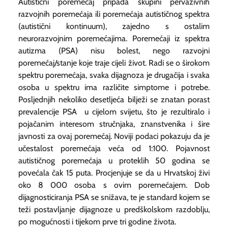
Autistični poremećaj pripada skupini pervazivnih
razvojnih poremećaja ili poremećaja autističnog spektra
(autistični kontinuum), zajedno s ostalim
neurorazvojnim poremećajima. Poremećaji iz spektra
autizma (PSA) nisu bolest, nego razvojni
poremećaj/stanje koje traje cijeli život. Radi se o širokom
spektru poremećaja, svaka dijagnoza je drugačija i svaka
osoba u spektru ima različite simptome i potrebe.
Posljednjih nekoliko desetljeća bilježi se znatan porast
prevalencije PSA u cijelom svijetu, što je rezultiralo i
pojačanim interesom stručnjaka, znanstvenika i šire
javnosti za ovaj poremećaj. Noviji podaci pokazuju da je
učestalost poremećaja veća od 1:100. Pojavnost
autističnog poremećaja u proteklih 50 godina se
povećala čak 15 puta. Procjenjuje se da u Hrvatskoj živi
oko 8 000 osoba s ovim poremećajem. Dob
dijagnosticiranja PSA se snižava, te je standard kojem se
teži postavljanje dijagnoze u predškolskom razdoblju,
po mogućnosti i tijekom prve tri godine života.