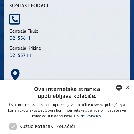
KONTAKT PODACI
Centrala Firule
021 556 111
Centrala Križine
021 557 111
×
Spinčićeva 1, 21000 Split
Ova internetska stranica
Hrvatska
upotrebljava kolačiće.
CROATIAN
Ova internetska stranica upotrebljava kolačiće u svrhe poboljšanja
korisničkog iskustva. Uporabom internetske stranice prihvaćate sve
ENGLISH
kolačiće sukladno našoj
Politici kolačića.
office@kbsplit.hr
NUŽNO POTREBNI KOLAČIĆI