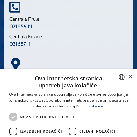
Centrala Firule
021 556 111
Centrala Križine
021 557 111
×
Spinčićeva 1, 21000 Split
Ova internetska stranica
Hrvatska
upotrebljava kolačiće.
CROATIAN
Ova internetska stranica upotrebljava kolačiće u svrhe poboljšanja
korisničkog iskustva. Uporabom internetske stranice prihvaćate sve
ENGLISH
kolačiće sukladno našoj
Politici kolačića.
office@kbsplit.hr
NUŽNO POTREBNI KOLAČIĆI
LINKOVI
IZVEDBENI KOLAČIĆI
CILJANI KOLAČIĆI