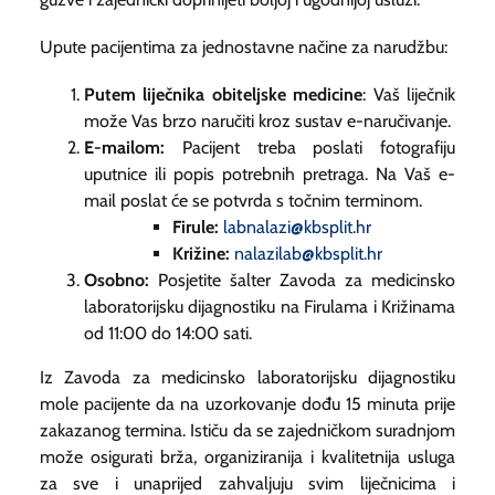
Upute pacijentima za jednostavne načine za narudžbu:
Putem liječnika obiteljske medicine
: Vaš liječnik
može Vas brzo naručiti kroz sustav e-naručivanje.
E-mailom:
Pacijent treba poslati fotografiju
uputnice ili popis potrebnih pretraga. Na Vaš e-
mail poslat će se potvrda s točnim terminom.
Firule:
labnalazi@kbsplit.hr
Križine:
nalazilab@kbsplit.hr
Osobno:
Posjetite šalter Zavoda za medicinsko
laboratorijsku dijagnostiku na Firulama i Križinama
od 11:00 do 14:00 sati.
Iz Zavoda za medicinsko laboratorijsku dijagnostiku
mole pacijente da na uzorkovanje dođu 15 minuta prije
zakazanog termina. Ističu da se zajedničkom suradnjom
može osigurati brža, organiziranija i kvalitetnija usluga
za sve i unaprijed zahvaljuju svim liječnicima i