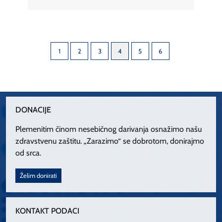
1
2
3
4
5
6
DONACIJE
Plemenitim činom nesebičnog darivanja osnažimo našu
zdravstvenu zaštitu. „Zarazimo“ se dobrotom, donirajmo
od srca.
Želim donirati
KONTAKT PODACI