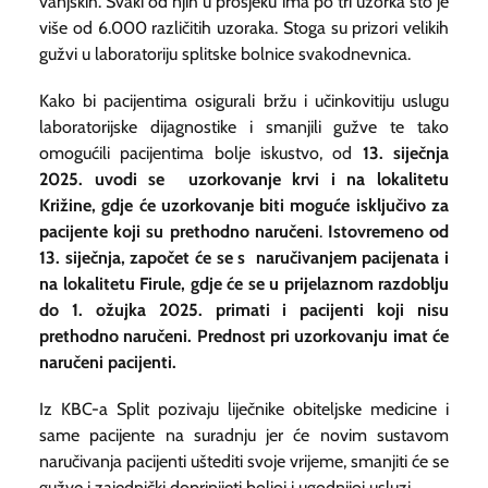
vanjskih. Svaki od njih u prosjeku ima po tri uzorka što je
više od 6.000 različitih uzoraka. Stoga su prizori velikih
gužvi u laboratoriju splitske bolnice svakodnevnica.
Kako bi pacijentima osigurali bržu i učinkovitiju uslugu
laboratorijske dijagnostike i smanjili gužve te tako
omogućili pacijentima bolje iskustvo, od
13. siječnja
2025.
uvodi se uzorkovanje krvi i na lokalitetu
Križine, gdje će uzorkovanje biti moguće
isključivo za
pacijente koji su prethodno naručeni
.
Istovremeno od
13. siječnja, započet će se s naručivanjem pacijenata i
na lokalitetu Firule, gdje će se u prijelaznom razdoblju
do 1. ožujka 2025. primati i pacijenti koji nisu
prethodno naručeni. Prednost pri uzorkovanju imat će
naručeni pacijenti.
Iz KBC-a Split pozivaju liječnike obiteljske medicine i
same pacijente na suradnju jer će novim sustavom
naručivanja pacijenti uštediti svoje vrijeme, smanjiti će se
gužve i zajednički doprinijeti boljoj i ugodnijoj usluzi.