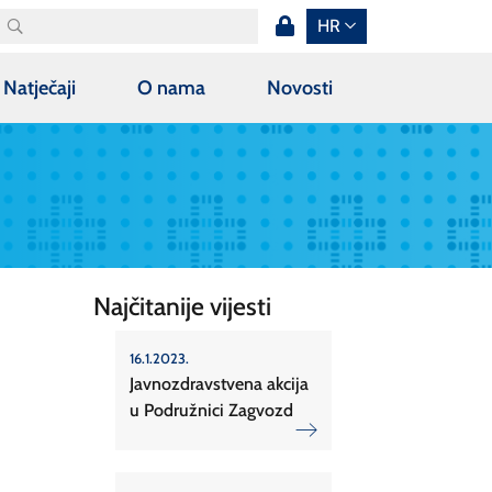
HR
Natječaji
O nama
Novosti
Najčitanije vijesti
16.1.2023.
Javnozdravstvena akcija
u Podružnici Zagvozd