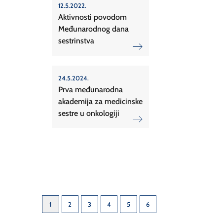
12.5.2022.
Aktivnosti povodom
Međunarodnog dana
sestrinstva
24.5.2024.
Prva međunarodna
akademija za medicinske
sestre u onkologiji
1
2
3
4
5
6