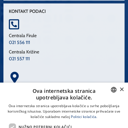
KONTAKT PODACI
Centrala Firule
021 556 111
Centrala Križine
021 557 111
×
Spinčićeva 1, 21000 Split
Ova internetska stranica
Hrvatska
upotrebljava kolačiće.
CROATIAN
Ova internetska stranica upotrebljava kolačiće u svrhe poboljšanja
korisničkog iskustva. Uporabom internetske stranice prihvaćate sve
ENGLISH
kolačiće sukladno našoj
Politici kolačića.
office@kbsplit.hr
NUŽNO POTREBNI KOLAČIĆI