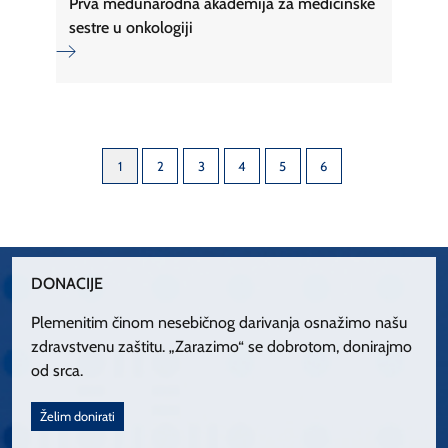
Prva međunarodna akademija za medicinske
sestre u onkologiji
1
2
3
4
5
6
DONACIJE
Plemenitim činom nesebičnog darivanja osnažimo našu
zdravstvenu zaštitu. „Zarazimo“ se dobrotom, donirajmo
od srca.
Želim donirati