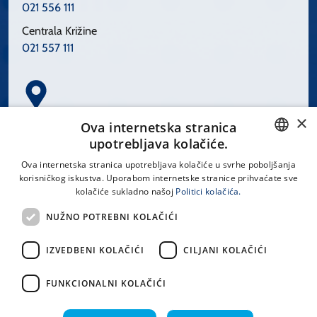
021 556 111
Centrala Križine
021 557 111
×
Spinčićeva 1, 21000 Split
Ova internetska stranica
Hrvatska
upotrebljava kolačiće.
CROATIAN
Ova internetska stranica upotrebljava kolačiće u svrhe poboljšanja
korisničkog iskustva. Uporabom internetske stranice prihvaćate sve
ENGLISH
kolačiće sukladno našoj
Politici kolačića.
office@kbsplit.hr
NUŽNO POTREBNI KOLAČIĆI
LINKOVI
IZVEDBENI KOLAČIĆI
CILJANI KOLAČIĆI
Uvjeti korištenja
FUNKCIONALNI KOLAČIĆI
Izjava o pristupačnosti