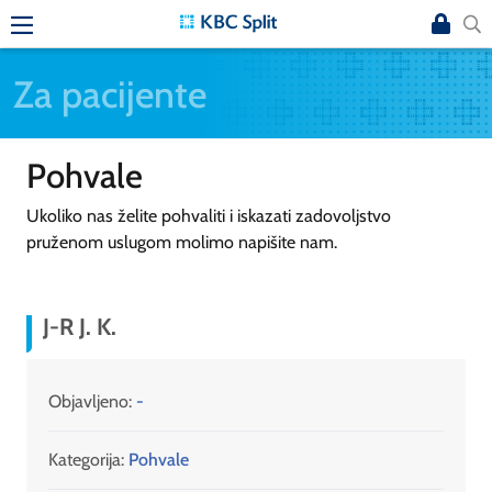
Za pacijente
Pohvale
Ukoliko nas želite pohvaliti i iskazati zadovoljstvo
pruženom uslugom molimo napišite nam.
J-R J. K.
Objavljeno:
-
Kategorija:
Pohvale