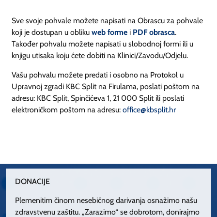
Sve svoje pohvale možete napisati na Obrascu za pohvale
koji je dostupan u obliku
web forme
i
PDF obrasca
.
Također pohvalu možete napisati u slobodnoj formi ili u
knjigu utisaka koju ćete dobiti na Klinici/Zavodu/Odjelu.
Vašu pohvalu možete predati i osobno na Protokol u
Upravnoj zgradi KBC Split na Firulama, poslati poštom na
adresu: KBC Split, Spinčićeva 1, 21 000 Split ili poslati
elektroničkom poštom na adresu:
office@kbsplit.hr
DONACIJE
Plemenitim činom nesebičnog darivanja osnažimo našu
zdravstvenu zaštitu. „Zarazimo“ se dobrotom, donirajmo