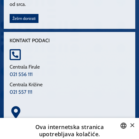
od srca.
Želim donirati
KONTAKT PODACI
Centrala Firule
021 556 111
Centrala Križine
021 557 111
×
Spinčićeva 1, 21000 Split
Ova internetska stranica
Hrvatska
upotrebljava kolačiće.