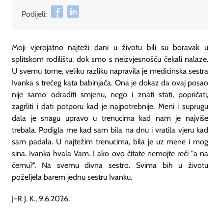
Podijeli:
Moji vjerojatno najteži dani u životu bili su boravak u
splitskom rodilištu, dok smo s neizvjesnošću čekali nalaze.
U svemu tome, veliku razliku napravila je medicinska sestra
Ivanka s trećeg kata babinjača. Ona je dokaz da ovaj posao
nije samo odraditi smjenu, nego i znati stati, popričati,
zagrliti i dati potporu kad je najpotrebnije. Meni i suprugu
dala je snagu upravo u trenucima kad nam je najviše
trebala. Podigla me kad sam bila na dnu i vratila vjeru kad
sam padala. U najtežim trenucima, bila je uz mene i mog
sina. Ivanka hvala Vam. I ako ovo čitate nemojte reći "a na
čemu?". Na svemu divna sestro. Svima bih u životu
poželjela barem jednu sestru Ivanku.
J-R J. K., 9.6.2026.