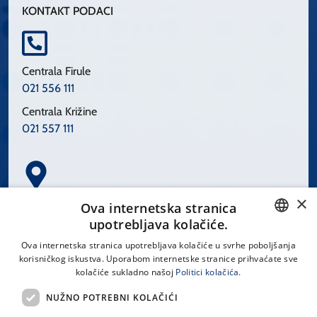
KONTAKT PODACI
Centrala Firule
021 556 111
Centrala Križine
021 557 111
×
Spinčićeva 1, 21000 Split
Ova internetska stranica
Hrvatska
upotrebljava kolačiće.
CROATIAN
Ova internetska stranica upotrebljava kolačiće u svrhe poboljšanja
korisničkog iskustva. Uporabom internetske stranice prihvaćate sve
ENGLISH
kolačiće sukladno našoj
Politici kolačića.
office@kbsplit.hr
NUŽNO POTREBNI KOLAČIĆI