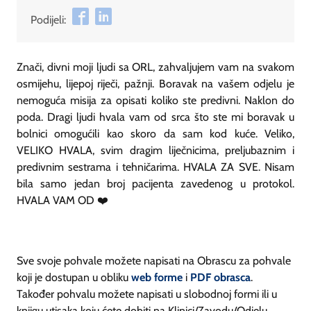
Podijeli:
Znači, divni moji ljudi sa ORL, zahvaljujem vam na svakom
osmijehu, lijepoj riječi, pažnji. Boravak na vašem odjelu je
nemoguća misija za opisati koliko ste predivni. Naklon do
poda. Dragi ljudi hvala vam od srca što ste mi boravak u
bolnici omogućili kao skoro da sam kod kuće. Veliko,
VELIKO HVALA, svim dragim liječnicima, preljubaznim i
predivnim sestrama i tehničarima. HVALA ZA SVE. Nisam
bila samo jedan broj pacijenta zavedenog u protokol.
HVALA VAM OD ❤️
Sve svoje pohvale možete napisati na Obrascu za pohvale
koji je dostupan u obliku
web forme
i
PDF obrasca
.
Također pohvalu možete napisati u slobodnoj formi ili u
knjigu utisaka koju ćete dobiti na Klinici/Zavodu/Odjelu.