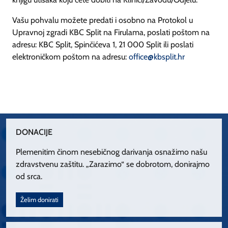
Vašu pohvalu možete predati i osobno na Protokol u
Upravnoj zgradi KBC Split na Firulama, poslati poštom na
adresu: KBC Split, Spinčićeva 1, 21 000 Split ili poslati
elektroničkom poštom na adresu:
office@kbsplit.hr
DONACIJE
Plemenitim činom nesebičnog darivanja osnažimo našu
zdravstvenu zaštitu. „Zarazimo“ se dobrotom, donirajmo
od srca.
Želim donirati