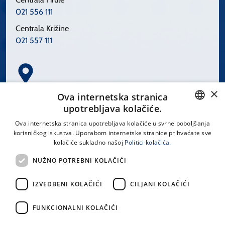
021 556 111
Centrala Križine
021 557 111
×
Spinčićeva 1, 21000 Split
Ova internetska stranica
Hrvatska
upotrebljava kolačiće.
CROATIAN
Ova internetska stranica upotrebljava kolačiće u svrhe poboljšanja
korisničkog iskustva. Uporabom internetske stranice prihvaćate sve
ENGLISH
kolačiće sukladno našoj
Politici kolačića.
office@kbsplit.hr
NUŽNO POTREBNI KOLAČIĆI
LINKOVI
IZVEDBENI KOLAČIĆI
CILJANI KOLAČIĆI
Uvjeti korištenja
FUNKCIONALNI KOLAČIĆI
Izjava o pristupačnosti