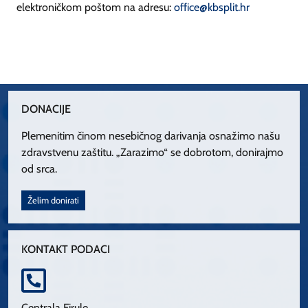
elektroničkom poštom na adresu:
office@kbsplit.hr
DONACIJE
Plemenitim činom nesebičnog darivanja osnažimo našu
zdravstvenu zaštitu. „Zarazimo“ se dobrotom, donirajmo
od srca.
Želim donirati
KONTAKT PODACI
Centrala Firule