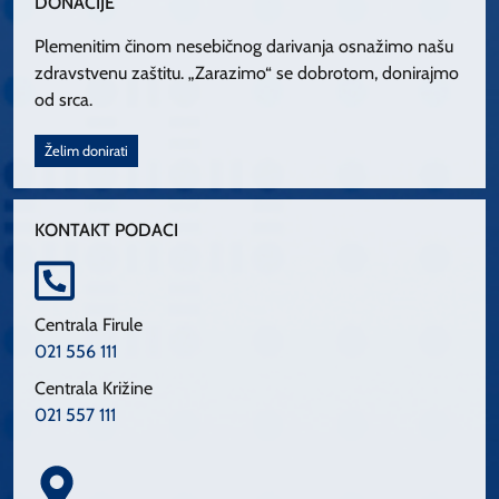
DONACIJE
Plemenitim činom nesebičnog darivanja osnažimo našu
zdravstvenu zaštitu. „Zarazimo“ se dobrotom, donirajmo
od srca.
Želim donirati
KONTAKT PODACI
Centrala Firule
021 556 111
Centrala Križine
021 557 111