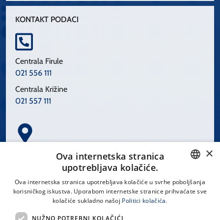
KONTAKT PODACI
Centrala Firule
021 556 111
Centrala Križine
021 557 111
×
Spinčićeva 1, 21000 Split
Ova internetska stranica
Hrvatska
upotrebljava kolačiće.
CROATIAN
Ova internetska stranica upotrebljava kolačiće u svrhe poboljšanja
korisničkog iskustva. Uporabom internetske stranice prihvaćate sve
ENGLISH
kolačiće sukladno našoj
Politici kolačića.
office@kbsplit.hr
NUŽNO POTREBNI KOLAČIĆI