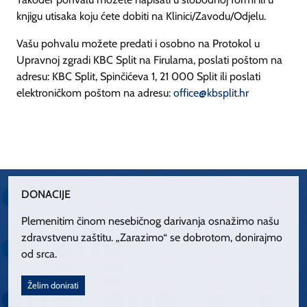
knjigu utisaka koju ćete dobiti na Klinici/Zavodu/Odjelu.
Vašu pohvalu možete predati i osobno na Protokol u
Upravnoj zgradi KBC Split na Firulama, poslati poštom na
adresu: KBC Split, Spinčićeva 1, 21 000 Split ili poslati
elektroničkom poštom na adresu:
office@kbsplit.hr
DONACIJE
Plemenitim činom nesebičnog darivanja osnažimo našu
zdravstvenu zaštitu. „Zarazimo“ se dobrotom, donirajmo
od srca.
Želim donirati