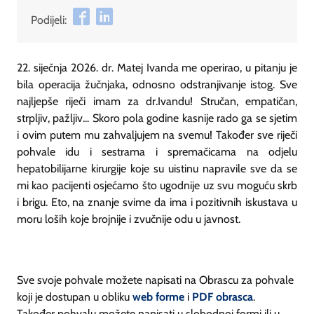
Podijeli:
22. siječnja 2026. dr. Matej Ivanda me operirao, u pitanju je
bila operacija žučnjaka, odnosno odstranjivanje istog. Sve
najljepše riječi imam za dr.Ivandu! Stručan, empatičan,
strpljiv, pažljiv... Skoro pola godine kasnije rado ga se sjetim
i ovim putem mu zahvaljujem na svemu! Također sve riječi
pohvale idu i sestrama i spremačicama na odjelu
hepatobilijarne kirurgije koje su uistinu napravile sve da se
mi kao pacijenti osjećamo što ugodnije uz svu moguću skrb
i brigu. Eto, na znanje svime da ima i pozitivnih iskustava u
moru loših koje brojnije i zvučnije odu u javnost.
Sve svoje pohvale možete napisati na Obrascu za pohvale
koji je dostupan u obliku
web forme
i
PDF obrasca
.
Također pohvalu možete napisati u slobodnoj formi ili u