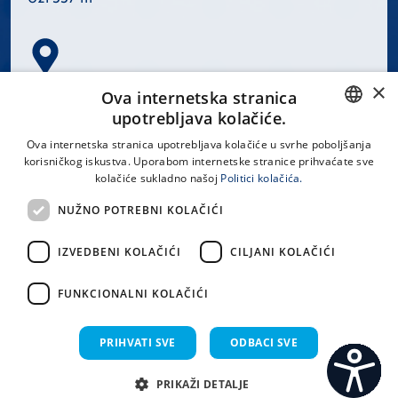
×
Spinčićeva 1, 21000 Split
Ova internetska stranica
Hrvatska
upotrebljava kolačiće.
CROATIAN
Ova internetska stranica upotrebljava kolačiće u svrhe poboljšanja
korisničkog iskustva. Uporabom internetske stranice prihvaćate sve
ENGLISH
kolačiće sukladno našoj
Politici kolačića.
office@kbsplit.hr
NUŽNO POTREBNI KOLAČIĆI
LINKOVI
IZVEDBENI KOLAČIĆI
CILJANI KOLAČIĆI
Uvjeti korištenja
FUNKCIONALNI KOLAČIĆI
Izjava o pristupačnosti
PRIHVATI SVE
ODBACI SVE
PRIKAŽI DETALJE