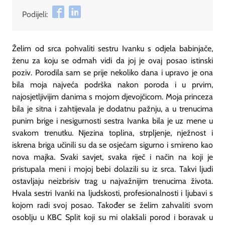
Podijeli:
Želim od srca pohvaliti sestru Ivanku s odjela babinjače,
ženu za koju se odmah vidi da joj je ovaj posao istinski
poziv. Porodila sam se prije nekoliko dana i upravo je ona
bila moja najveća podrška nakon poroda i u prvim,
najosjetljivijim danima s mojom djevojčicom. Moja princeza
bila je sitna i zahtijevala je dodatnu pažnju, a u trenucima
punim brige i nesigurnosti sestra Ivanka bila je uz mene u
svakom trenutku. Njezina toplina, strpljenje, nježnost i
iskrena briga učinili su da se osjećam sigurno i smireno kao
nova majka. Svaki savjet, svaka riječ i način na koji je
pristupala meni i mojoj bebi dolazili su iz srca. Takvi ljudi
ostavljaju neizbrisiv trag u najvažnijim trenucima života.
Hvala sestri Ivanki na ljudskosti, profesionalnosti i ljubavi s
kojom radi svoj posao. Također se želim zahvaliti svom
osoblju u KBC Split koji su mi olakšali porod i boravak u