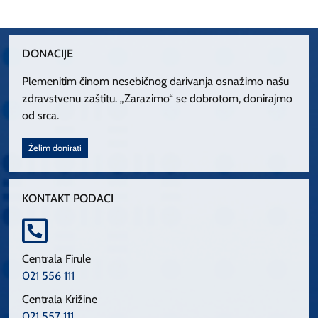
DONACIJE
Plemenitim činom nesebičnog darivanja osnažimo našu
zdravstvenu zaštitu. „Zarazimo“ se dobrotom, donirajmo
od srca.
Želim donirati
KONTAKT PODACI
Centrala Firule
021 556 111
Centrala Križine
021 557 111