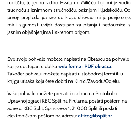
rodilištu, te jedno veliko Hvala dr. Miličiću koji mi je vodio
trudnoću s iznimnom stručnošću, pažnjom i ljudskošću. Od
prvog pregleda pa sve do kraja, ulijevao mi je povjerenje,
mir i sigurnost, uvijek dostupan za pitanja i nedoumice, s
jasnim objašnjenjima i iskrenom brigom.
Sve svoje pohvale možete napisati na Obrascu za pohvale
koji je dostupan u obliku
web forme
i
PDF obrasca
.
Također pohvalu možete napisati u slobodnoj formi ili u
knjigu utisaka koju ćete dobiti na Klinici/Zavodu/Odjelu.
Vašu pohvalu možete predati i osobno na Protokol u
Upravnoj zgradi KBC Split na Firulama, poslati poštom na
adresu: KBC Split, Spinčićeva 1, 21 000 Split ili poslati
elektroničkom poštom na adresu:
office@kbsplit.hr