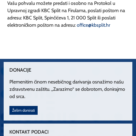
Vašu pohvalu možete predati i osobno na Protokol u
Upravnoj zgradi KBC Split na Firulama, poslati poštom na
adresu: KBC Split, Spinčićeva 1, 21 000 Split ili poslati
elektroničkom poštom na adresu:
office@kbsplit.hr
DONACIJE
Plemenitim činom nesebičnog darivanja osnažimo našu
zdravstvenu zaštitu. „Zarazimo“ se dobrotom, donirajmo
od srca.
Želim donirati
KONTAKT PODACI