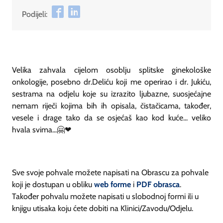
Podijeli:
Velika zahvala cijelom osoblju splitske ginekološke
onkologije, posebno dr.Deliću koji me operirao i dr. Jukiću,
sestrama na odjelu koje su izrazito ljubazne, suosjećajne
nemam riječi kojima bih ih opisala, čistačicama, također,
vesele i drage tako da se osjećaš kao kod kuće... veliko
hvala svima...🤗❤
Sve svoje pohvale možete napisati na Obrascu za pohvale
koji je dostupan u obliku
web forme
i
PDF obrasca
.
Također pohvalu možete napisati u slobodnoj formi ili u
knjigu utisaka koju ćete dobiti na Klinici/Zavodu/Odjelu.