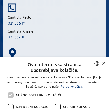
Centrala Firule
021 556 111
Centrala Križine
021 557 111
×
Spinčićeva 1, 21000 Split
Ova internetska stranica
Hrvatska
upotrebljava kolačiće.
CROATIAN
Ova internetska stranica upotrebljava kolačiće u svrhe poboljšanja
korisničkog iskustva. Uporabom internetske stranice prihvaćate sve
ENGLISH
kolačiće sukladno našoj
Politici kolačića.
office@kbsplit.hr
NUŽNO POTREBNI KOLAČIĆI
LINKOVI
IZVEDBENI KOLAČIĆI
CILJANI KOLAČIĆI