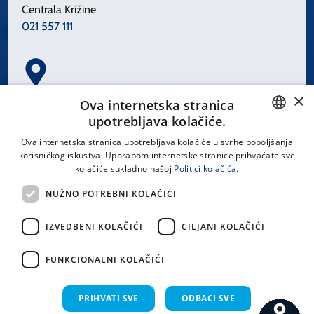
Centrala Križine
021 557 111
×
Spinčićeva 1, 21000 Split
Ova internetska stranica
Hrvatska
upotrebljava kolačiće.
CROATIAN
Ova internetska stranica upotrebljava kolačiće u svrhe poboljšanja
korisničkog iskustva. Uporabom internetske stranice prihvaćate sve
ENGLISH
kolačiće sukladno našoj
Politici kolačića.
office@kbsplit.hr
NUŽNO POTREBNI KOLAČIĆI
LINKOVI
IZVEDBENI KOLAČIĆI
CILJANI KOLAČIĆI
Uvjeti korištenja
FUNKCIONALNI KOLAČIĆI
Izjava o pristupačnosti
PRIHVATI SVE
ODBACI SVE