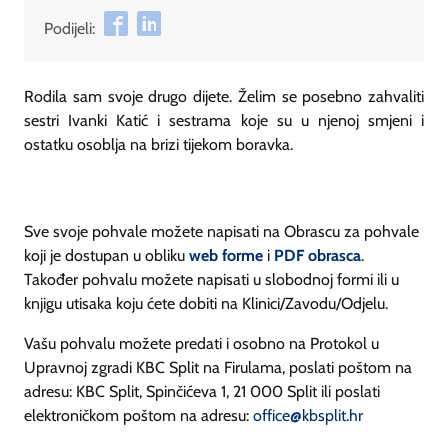
Podijeli:
Rodila sam svoje drugo dijete. Želim se posebno zahvaliti
sestri Ivanki Katić i sestrama koje su u njenoj smjeni i
ostatku osoblja na brizi tijekom boravka.
Sve svoje pohvale možete napisati na Obrascu za pohvale
koji je dostupan u obliku
web forme
i
PDF obrasca
.
Također pohvalu možete napisati u slobodnoj formi ili u
knjigu utisaka koju ćete dobiti na Klinici/Zavodu/Odjelu.
Vašu pohvalu možete predati i osobno na Protokol u
Upravnoj zgradi KBC Split na Firulama, poslati poštom na
adresu: KBC Split, Spinčićeva 1, 21 000 Split ili poslati
elektroničkom poštom na adresu:
office@kbsplit.hr