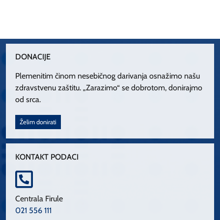
DONACIJE
Plemenitim činom nesebičnog darivanja osnažimo našu
zdravstvenu zaštitu. „Zarazimo“ se dobrotom, donirajmo
od srca.
Želim donirati
KONTAKT PODACI
Centrala Firule
021 556 111