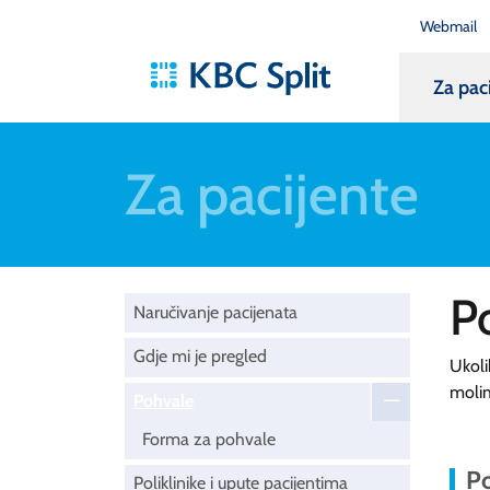
Webmail
Za pac
Za pacijente
P
Naručivanje pacijenata
Gdje mi je pregled
Ukoli
moli
Pohvale
Forma za pohvale
Po
Poliklinike i upute pacijentima