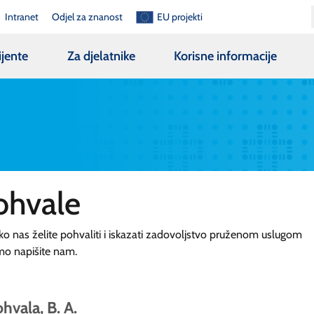
Intranet
Odjel za znanost
EU projekti
ijente
Za djelatnike
Korisne informacije
ohvale
ko nas želite pohvaliti i iskazati zadovoljstvo pruženom uslugom
mo napišite nam.
hvala, B. A.