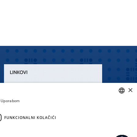
LINKOVI
Uvjeti korištenja
×
Izjava o pristupačnosti
a. Uporabom
CROATIAN
ENGLISH
FUNKCIONALNI KOLAČIĆI