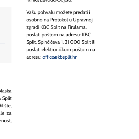
Vašu pohvalu možete predati i
osobno na Protokol u Upravnoj
zgradi KBC Split na Firulama,
poslati poštom na adresu: KBC
Split, Spinčićeva 1, 21 000 Split ili
poslati elektroničkom poštom na
adresu:
office@kbsplit.hr
laska
 Split
lište,
ale za
znost,