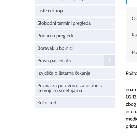
Liste čekanja
Ob
Slobodni termini pregleda
Ka
Podaci o pregledu
Boravak u bolnici
Pod
Prava pacijenata
Izvješća o listama čekanja
Pošto
Prijava za putovnicu za osobe s
imam
razvojnim smetnjama
02.12
Kućni red
zbog 
inten
medic
prist