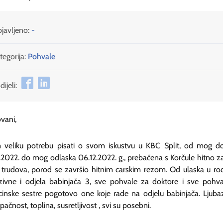
javljeno:
-
tegorija:
Pohvale
ijeli:
vani,
 veliku potrebu pisati o svom iskustvu u KBC Split, od mog do
.2022. do mog odlaska 06.12.2022. g., prebačena s Korčule hitno za
trudova, porod se završio hitnim carskim rezom. Od ulaska u rodi
zivne i odjela babinjača 3, sve pohvale za doktore i sve pohv
inske sestre pogotovo one koje rade na odjelu babinjača. Ljuba
upačnost, toplina, susretljivost , svi su posebni.