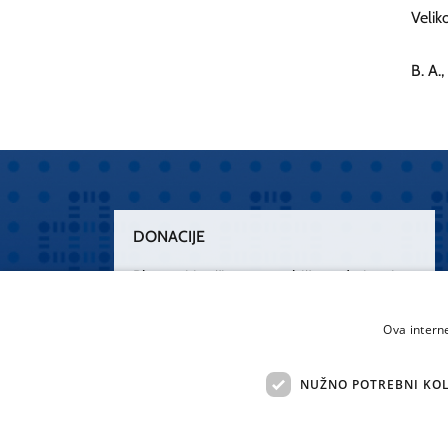
Velik
B. A.,
DONACIJE
Plemenitim činom nesebičnog darivanja
osnažimo našu zdravstvenu zaštitu.
„Zarazimo“ se dobrotom, donirajmo od
Ova intern
srca.
NUŽNO POTREBNI KOL
Želim donirati