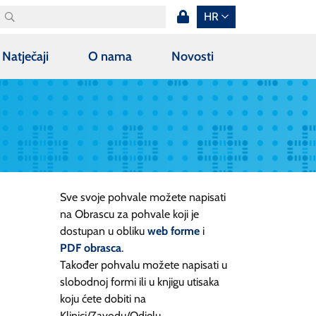
HR
Natječaji
O nama
Novosti
Sve svoje pohvale možete napisati
na Obrascu za pohvale koji je
dostupan u obliku
web forme
i
PDF obrasca
.
Također pohvalu možete napisati u
slobodnoj formi ili u knjigu utisaka
koju ćete dobiti na
Klinici/Zavodu/Odjelu.