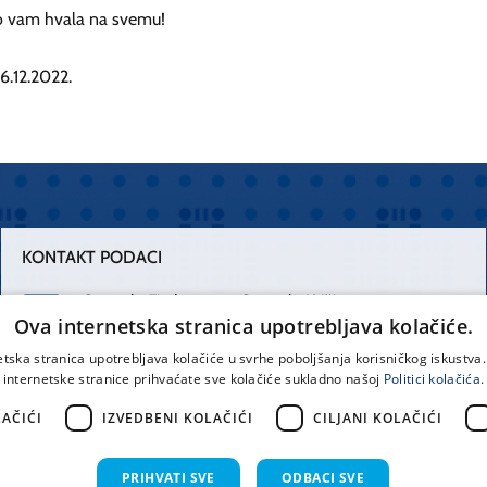
o vam hvala na svemu!
 6.12.2022.
KONTAKT PODACI
Centrala Firule
Centrala Križine
Ova internetska stranica upotrebljava kolačiće.
021 556 111
021 557 111
etska stranica upotrebljava kolačiće u svrhe poboljšanja korisničkog iskustv
internetske stranice prihvaćate sve kolačiće sukladno našoj
Politici kolačića.
Spinčićeva 1,
office@kbsplit.hr
21000 Split
AČIĆI
IZVEDBENI KOLAČIĆI
CILJANI KOLAČIĆI
Hrvatska
PRIHVATI SVE
ODBACI SVE