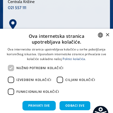
Centrala Križine
021 557 111
×
Spinčićeva 1, 21000 Split
Ova internetska stranica
Hrvatska
upotrebljava kolačiće.
CROATIAN
Ova internetska stranica upotrebljava kolačiće u svrhe poboljšanja
korisničkog iskustva. Uporabom internetske stranice prihvaćate sve
ENGLISH
kolačiće sukladno našoj
Politici kolačića.
office@kbsplit.hr
NUŽNO POTREBNI KOLAČIĆI
LINKOVI
IZVEDBENI KOLAČIĆI
CILJANI KOLAČIĆI
Uvjeti korištenja
FUNKCIONALNI KOLAČIĆI
Izjava o pristupačnosti
PRIHVATI SVE
ODBACI SVE