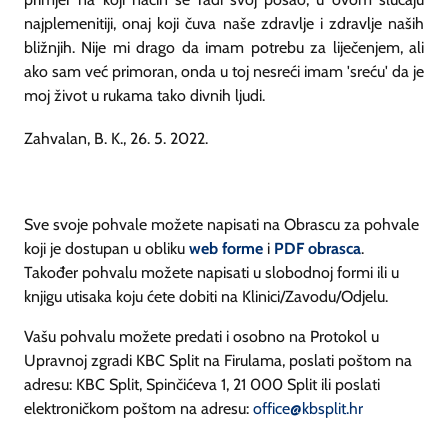
najplemenitiji, onaj koji čuva naše zdravlje i zdravlje naših
bližnjih. Nije mi drago da imam potrebu za liječenjem, ali
ako sam već primoran, onda u toj nesreći imam 'sreću' da je
moj život u rukama tako divnih ljudi.
Zahvalan, B. K., 26. 5. 2022.
Sve svoje pohvale možete napisati na Obrascu za pohvale
koji je dostupan u obliku
web forme
i
PDF obrasca
.
Također pohvalu možete napisati u slobodnoj formi ili u
knjigu utisaka koju ćete dobiti na Klinici/Zavodu/Odjelu.
Vašu pohvalu možete predati i osobno na Protokol u
Upravnoj zgradi KBC Split na Firulama, poslati poštom na
adresu: KBC Split, Spinčićeva 1, 21 000 Split ili poslati
elektroničkom poštom na adresu:
office@kbsplit.hr