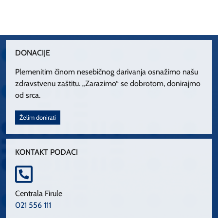
DONACIJE
Plemenitim činom nesebičnog darivanja osnažimo našu
zdravstvenu zaštitu. „Zarazimo“ se dobrotom, donirajmo
od srca.
Želim donirati
KONTAKT PODACI
Centrala Firule
021 556 111