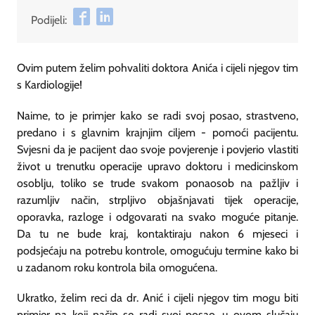
Podijeli:
Ovim putem želim pohvaliti doktora Anića i cijeli njegov tim
s Kardiologije!
Naime, to je primjer kako se radi svoj posao, strastveno,
predano i s glavnim krajnjim ciljem - pomoći pacijentu.
Svjesni da je pacijent dao svoje povjerenje i povjerio vlastiti
život u trenutku operacije upravo doktoru i medicinskom
osoblju, toliko se trude svakom ponaosob na pažljiv i
razumljiv način, strpljivo objašnjavati tijek operacije,
oporavka, razloge i odgovarati na svako moguće pitanje.
Da tu ne bude kraj, kontaktiraju nakon 6 mjeseci i
podsjećaju na potrebu kontrole, omogućuju termine kako bi
u zadanom roku kontrola bila omogućena.
Ukratko, želim reci da dr. Anić i cijeli njegov tim mogu biti
primjer na koji način se radi svoj posao, u ovom slučaju