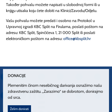
Također pohvalu možete napisati u slobodnoj formi ili u
knjigu utisaka koju ćete dobiti na Klinici/Zavodu/Odjelu.
Vašu pohvalu možete predati i osobno na Protokol u
Upravnoj zgradi KBC Split na Firulama, poslati poštom na
adresu: KBC Split, Spinčićeva 1, 21 000 Split ili poslati
elektroničkom poštom na adresu:
office@kbsplit.hr
DONACIJE
Plemenitim činom nesebičnog darivanja osnažimo našu
zdravstvenu zaštitu. „Zarazimo“ se dobrotom, donirajmo
od srca.
Želim donirati