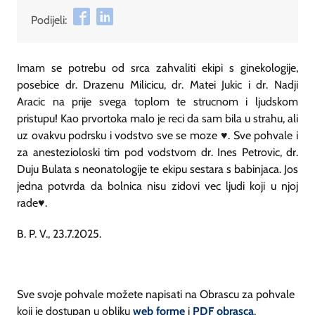
Podijeli:
Imam se potrebu od srca zahvaliti ekipi s ginekologije,
posebice dr. Drazenu Milicicu, dr. Matei Jukic i dr. Nadji
Aracic na prije svega toplom te strucnom i ljudskom
pristupu! Kao prvortoka malo je reci da sam bila u strahu, ali
uz ovakvu podrsku i vodstvo sve se moze ♥️. Sve pohvale i
za anestezioloski tim pod vodstvom dr. Ines Petrovic, dr.
Duju Bulata s neonatologije te ekipu sestara s babinjaca. Jos
jedna potvrda da bolnica nisu zidovi vec ljudi koji u njoj
rade♥️.
B. P. V., 23.7.2025.
Sve svoje pohvale možete napisati na Obrascu za pohvale
koji je dostupan u obliku
web forme
i
PDF obrasca
.