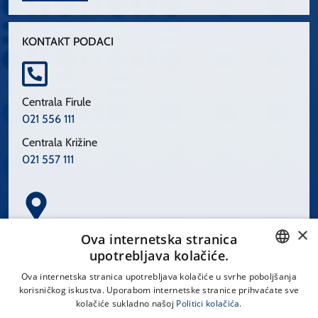
KONTAKT PODACI
Centrala Firule
021 556 111
Centrala Križine
021 557 111
×
Spinčićeva 1, 21000 Split
Ova internetska stranica
Hrvatska
upotrebljava kolačiće.
CROATIAN
Ova internetska stranica upotrebljava kolačiće u svrhe poboljšanja
korisničkog iskustva. Uporabom internetske stranice prihvaćate sve
ENGLISH
kolačiće sukladno našoj
Politici kolačića.
office@kbsplit.hr