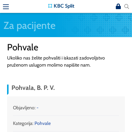
Za pacijente
Pohvale
Ukoliko nas želite pohvaliti i iskazati zadovoljstvo
pruženom uslugom molimo napišite nam.
Pohvala, B. P. V.
Objavljeno:
-
Kategorija:
Pohvale