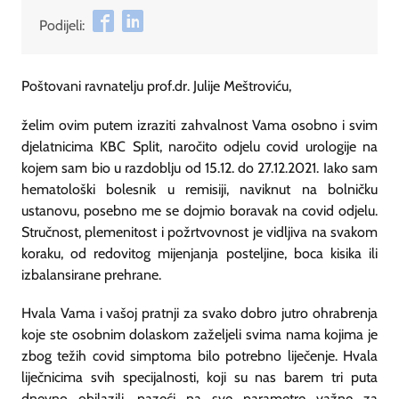
Podijeli:
Poštovani ravnatelju prof.dr. Julije Meštroviću,
želim ovim putem izraziti zahvalnost Vama osobno i svim
djelatnicima KBC Split, naročito odjelu covid urologije na
kojem sam bio u razdoblju od 15.12. do 27.12.2021. Iako sam
hematološki bolesnik u remisiji, naviknut na bolničku
ustanovu, posebno me se dojmio boravak na covid odjelu.
Stručnost, plemenitost i požrtvovnost je vidljiva na svakom
koraku, od redovitog mijenjanja posteljine, boca kisika ili
izbalansirane prehrane.
Hvala Vama i vašoj pratnji za svako dobro jutro ohrabrenja
koje ste osobnim dolaskom zaželjeli svima nama kojima je
zbog težih covid simptoma bilo potrebno liječenje. Hvala
liječnicima svih specijalnosti, koji su nas barem tri puta
dnevno obilazili, pazeći na sve parametre važne za