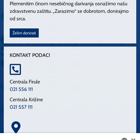
Plemenitim činom nesebičnog darivanja osnažimo našu
zdravstvenu zaštitu. „Zarazimo“ se dobrotom, donirajmo
od srca.
Želim donirati
KONTAKT PODACI
Centrala Firule
021 556 111
Centrala Križine
021 557 111
Spinčićeva 1, 21000 Split