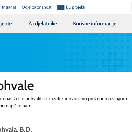
Intranet
Odjel za znanost
EU projekti
ijente
Za djelatnike
Korisne informacije
ohvale
ko nas želite pohvaliti i iskazati zadovoljstvo pruženom uslugom
mo napišite nam.
hvala, B.D.