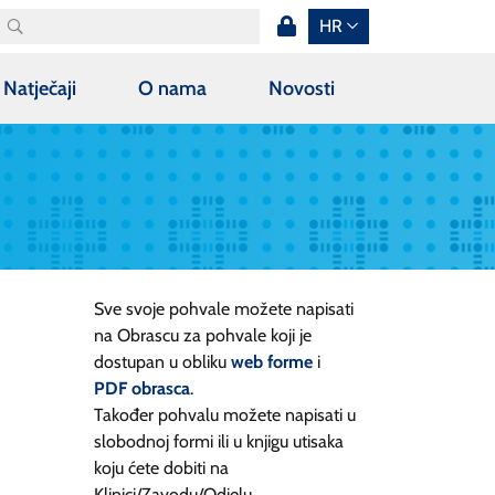
HR
Natječaji
O nama
Novosti
Sve svoje pohvale možete napisati
na Obrascu za pohvale koji je
dostupan u obliku
web forme
i
PDF obrasca
.
Također pohvalu možete napisati u
slobodnoj formi ili u knjigu utisaka
koju ćete dobiti na
Klinici/Zavodu/Odjelu.