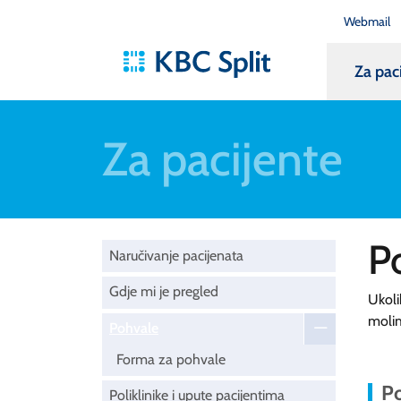
Webmail
Za pac
Za pacijente
P
Naručivanje pacijenata
Gdje mi je pregled
Ukoli
moli
Pohvale
Forma za pohvale
Po
Poliklinike i upute pacijentima