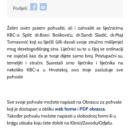
Podijeli:
​​​​​Želim ovim putem pohvaliti, ali i zahvaliti se liječnicima
KBC-a Split; dr.Braci Boškoviću, dr.Sandi Sladić, dr.Maji
Tomasović koji su liječili (i/ili davali svoje stručno mišljenje)
mog desetogodišnjeg sina. Liječnici su to u čijoj se ordinaciji
ne osjećaš kao da je tvoje dijete samo broj. Pristupačni su,
temeljiti i stručni. Susretali smo liječnika i liječnika na
nekoliko KBC-a u Hrvatskoj, ovo troje zaslužuje sve
pohvale
Sve svoje pohvale možete napisati na Obrascu za pohvale
koji je dostupan u obliku
web forme
i
PDF obrasca
.
Također pohvalu možete napisati u slobodnoj formi ili u
knjigu utisaka koju ćete dobiti na Klinici/Zavodu/Odjelu.