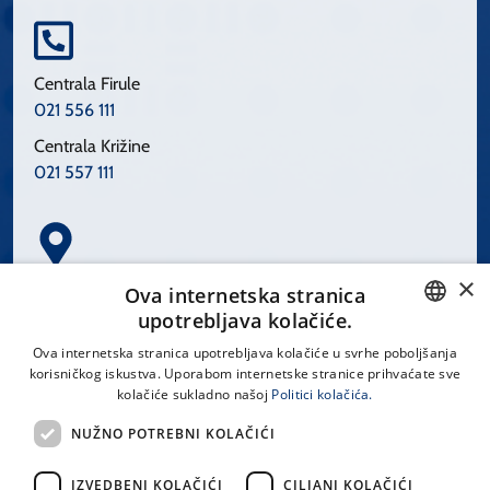
Centrala Firule
021 556 111
Centrala Križine
021 557 111
×
Spinčićeva 1, 21000 Split
Ova internetska stranica
Hrvatska
upotrebljava kolačiće.
CROATIAN
Ova internetska stranica upotrebljava kolačiće u svrhe poboljšanja
korisničkog iskustva. Uporabom internetske stranice prihvaćate sve
ENGLISH
kolačiće sukladno našoj
Politici kolačića.
office@kbsplit.hr
NUŽNO POTREBNI KOLAČIĆI
LINKOVI
IZVEDBENI KOLAČIĆI
CILJANI KOLAČIĆI