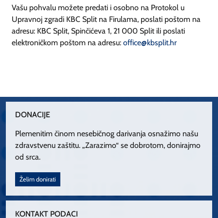
Vašu pohvalu možete predati i osobno na Protokol u
Upravnoj zgradi KBC Split na Firulama, poslati poštom na
adresu: KBC Split, Spinčićeva 1, 21 000 Split ili poslati
elektroničkom poštom na adresu:
office@kbsplit.hr
DONACIJE
Plemenitim činom nesebičnog darivanja osnažimo našu
zdravstvenu zaštitu. „Zarazimo“ se dobrotom, donirajmo
od srca.
Želim donirati
KONTAKT PODACI