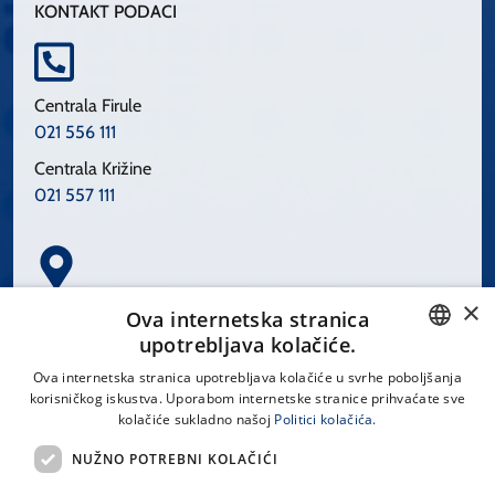
KONTAKT PODACI
Centrala Firule
021 556 111
Centrala Križine
021 557 111
×
Spinčićeva 1, 21000 Split
Ova internetska stranica
Hrvatska
upotrebljava kolačiće.
CROATIAN
Ova internetska stranica upotrebljava kolačiće u svrhe poboljšanja
korisničkog iskustva. Uporabom internetske stranice prihvaćate sve
ENGLISH
kolačiće sukladno našoj
Politici kolačića.
office@kbsplit.hr
NUŽNO POTREBNI KOLAČIĆI