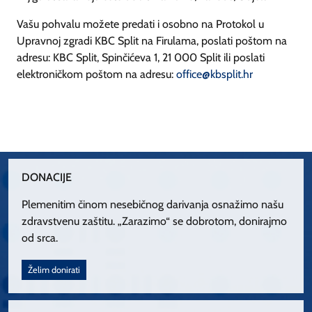
Vašu pohvalu možete predati i osobno na Protokol u
Upravnoj zgradi KBC Split na Firulama, poslati poštom na
adresu: KBC Split, Spinčićeva 1, 21 000 Split ili poslati
elektroničkom poštom na adresu:
office@kbsplit.hr
DONACIJE
Plemenitim činom nesebičnog darivanja osnažimo našu
zdravstvenu zaštitu. „Zarazimo“ se dobrotom, donirajmo
od srca.
Želim donirati