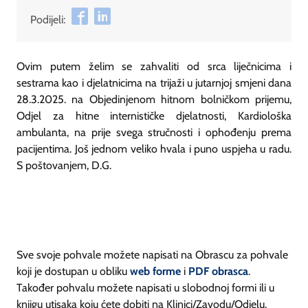
Podijeli:
Ovim putem želim se zahvaliti od srca liječnicima i
sestrama kao i djelatnicima na trijaži u jutarnjoj smjeni dana
28.3.2025. na Objedinjenom hitnom bolničkom prijemu,
Odjel za hitne internističke djelatnosti, Kardiološka
ambulanta, na prije svega stručnosti i ophođenju prema
pacijentima. Još jednom veliko hvala i puno uspjeha u radu.
S poštovanjem, D.G.
Sve svoje pohvale možete napisati na Obrascu za pohvale
koji je dostupan u obliku
web forme
i
PDF obrasca
.
Također pohvalu možete napisati u slobodnoj formi ili u
knjigu utisaka koju ćete dobiti na Klinici/Zavodu/Odjelu.