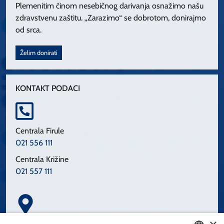
Plemenitim činom nesebičnog darivanja osnažimo našu
zdravstvenu zaštitu. „Zarazimo“ se dobrotom, donirajmo
od srca.
Želim donirati
KONTAKT PODACI
Centrala Firule
021 556 111
Centrala Križine
021 557 111
Spinčićeva 1, 21000 Split