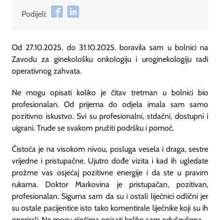
Podijeli:
Od 27.10.2025. do 31.10.2025. boravila sam u bolnici na
Zavodu za ginekološku onkologiju i uroginekologiju radi
operativnog zahvata.
Ne mogu opisati koliko je čitav tretman u bolnici bio
profesionalan. Od prijema do odjela imala sam samo
pozitivno iskustvo. Svi su profesionalni, stdačni, dostupni i
uigrani. Trude se svakom pružiti podršku i pomoć.
Čistoća je na visokom nivou, posluga vesela i draga, sestre
vrijedne i pristupačne. Ujutro dođe vizita i kad ih ugledate
prožme vas osjećaj pozitivne energije i da ste u pravim
rukama. Doktor Markovina je pristupačan, pozitivan,
profesionalan. Sigurna sam da su i ostali liječnici odlični jer
su ostale pacijentice isto tako komentirale liječnike koji su ih
operirali. Ne mogu riječima opisati koliko sam oduševljena.