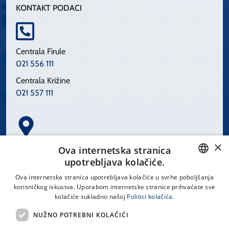
KONTAKT PODACI
Centrala Firule
021 556 111
Centrala Križine
021 557 111
×
Spinčićeva 1, 21000 Split
Ova internetska stranica
Hrvatska
upotrebljava kolačiće.
CROATIAN
Ova internetska stranica upotrebljava kolačiće u svrhe poboljšanja
korisničkog iskustva. Uporabom internetske stranice prihvaćate sve
ENGLISH
kolačiće sukladno našoj
Politici kolačića.
office@kbsplit.hr
NUŽNO POTREBNI KOLAČIĆI