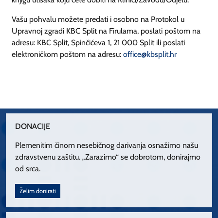
Vašu pohvalu možete predati i osobno na Protokol u
Upravnoj zgradi KBC Split na Firulama, poslati poštom na
adresu: KBC Split, Spinčićeva 1, 21 000 Split ili poslati
elektroničkom poštom na adresu:
office@kbsplit.hr
DONACIJE
Plemenitim činom nesebičnog darivanja osnažimo našu
zdravstvenu zaštitu. „Zarazimo“ se dobrotom, donirajmo
od srca.
Želim donirati