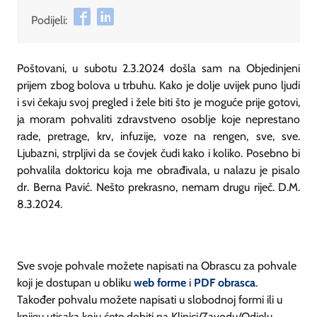
Podijeli:
Poštovani, u subotu 2.3.2024 došla sam na Objedinjeni
prijem zbog bolova u trbuhu. Kako je dolje uvijek puno ljudi
i svi čekaju svoj pregled i žele biti što je moguće prije gotovi,
ja moram pohvaliti zdravstveno osoblje koje neprestano
rade, pretrage, krv, infuzije, voze na rengen, sve, sve.
Ljubazni, strpljivi da se čovjek čudi kako i koliko. Posebno bi
pohvalila doktoricu koja me obrađivala, u nalazu je pisalo
dr. Berna Pavić. Nešto prekrasno, nemam drugu riječ. D.M.
8.3.2024.
Sve svoje pohvale možete napisati na Obrascu za pohvale
koji je dostupan u obliku
web forme
i
PDF obrasca
.
Također pohvalu možete napisati u slobodnoj formi ili u
knjigu utisaka koju ćete dobiti na Klinici/Zavodu/Odjelu.