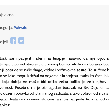
javljeno:
-
tegorija:
Pohvale
ijeli:
Onkološki sam pacijent i idem na terapije, naravno da nije ugod
e sjediti po nekoliko sati u dnevnoj bolnici. Ali da naš boravak bu
iji, potrude se naše drage, vridne i požrtvovne sestre. To su žene kr
am se kako mogu izdržati na nogama cilu smjenu, svaka im čast i bil
 koju dobiju ne može biti toliko velika koliko je velik njihov 
vornost. Posebno mi je bio ugodan boravak na Sv. Duju jer s
č dužem boravku od planiranog zadržala, a tako dobro i od srca s
jala. Hvala im na svemu što čine za svoje pacijente. Pozdrav od s
anke♥️