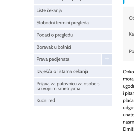
Liste čekanja
Ob
Slobodni termini pregleda
Ka
Podaci o pregledu
Boravak u bolnici
Pod
Prava pacijenata
Izvješća o listama čekanja
​​​​​
morat
Prijava za putovnicu za osobe s
ugodn
razvojnim smetnjama
i pit
Kućni red
plaća
odgo
unato
nasmi
Drniš