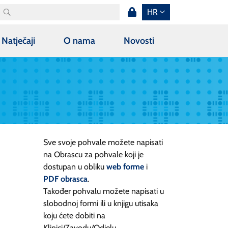
HR
Natječaji
O nama
Novosti
Sve svoje pohvale možete napisati
na Obrascu za pohvale koji je
dostupan u obliku
web forme
i
PDF obrasca
.
Također pohvalu možete napisati u
slobodnoj formi ili u knjigu utisaka
koju ćete dobiti na
Klinici/Zavodu/Odjelu.