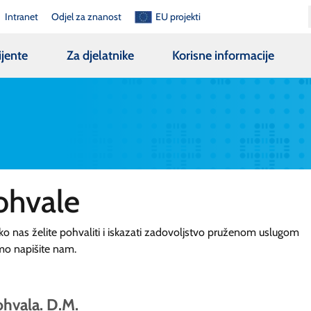
Intranet
Odjel za znanost
EU projekti
ijente
Za djelatnike
Korisne informacije
ohvale
ko nas želite pohvaliti i iskazati zadovoljstvo pruženom uslugom
mo napišite nam.
hvala. D.M.