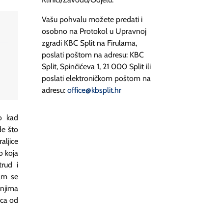
Vašu pohvalu možete predati i
osobno na Protokol u Upravnoj
zgradi KBC Split na Firulama,
poslati poštom na adresu: KBC
Split, Spinčićeva 1, 21 000 Split ili
poslati elektroničkom poštom na
adresu:
office@kbsplit.hr
no kad
de što
aljice
o koja
trud i
am se
 njima
rca od