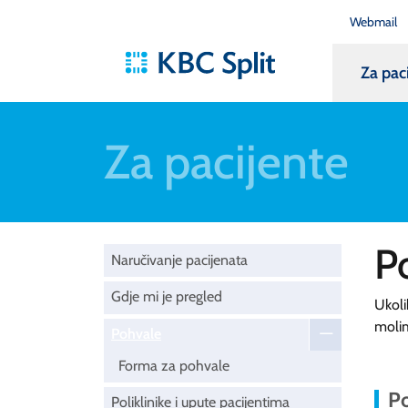
Webmail
Za pac
Za pacijente
P
Naručivanje pacijenata
Gdje mi je pregled
Ukoli
moli
Pohvale
Forma za pohvale
Po
Poliklinike i upute pacijentima