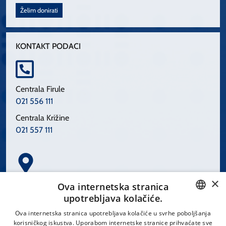
Želim donirati
KONTAKT PODACI
Centrala Firule
021 556 111
Centrala Križine
021 557 111
×
Spinčićeva 1, 21000 Split
Ova internetska stranica
Hrvatska
upotrebljava kolačiće.
CROATIAN
Ova internetska stranica upotrebljava kolačiće u svrhe poboljšanja
korisničkog iskustva. Uporabom internetske stranice prihvaćate sve