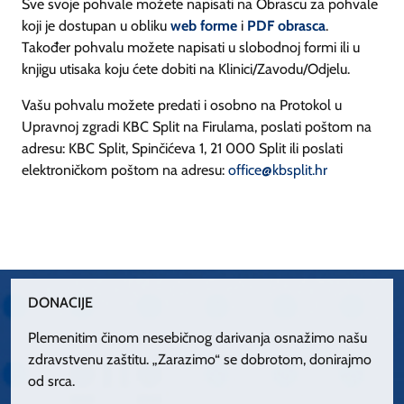
Sve svoje pohvale možete napisati na Obrascu za pohvale
koji je dostupan u obliku
web forme
i
PDF obrasca
.
Također pohvalu možete napisati u slobodnoj formi ili u
knjigu utisaka koju ćete dobiti na Klinici/Zavodu/Odjelu.
Vašu pohvalu možete predati i osobno na Protokol u
Upravnoj zgradi KBC Split na Firulama, poslati poštom na
adresu: KBC Split, Spinčićeva 1, 21 000 Split ili poslati
elektroničkom poštom na adresu:
office@kbsplit.hr
DONACIJE
Plemenitim činom nesebičnog darivanja osnažimo našu
zdravstvenu zaštitu. „Zarazimo“ se dobrotom, donirajmo
od srca.