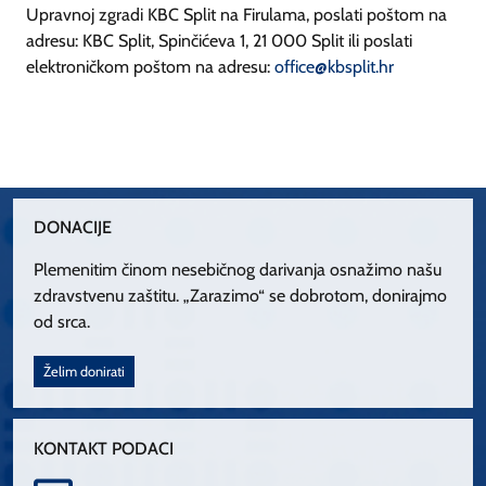
Upravnoj zgradi KBC Split na Firulama, poslati poštom na
adresu: KBC Split, Spinčićeva 1, 21 000 Split ili poslati
elektroničkom poštom na adresu:
office@kbsplit.hr
DONACIJE
Plemenitim činom nesebičnog darivanja osnažimo našu
zdravstvenu zaštitu. „Zarazimo“ se dobrotom, donirajmo
od srca.
Želim donirati
KONTAKT PODACI