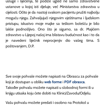
usluge i liječenja, te podiže ugled ne samo zdravstvene
ustanove u kojoj isti djeluje, već Ministarstva zdravstva u
cijelosti. Očito je da nastoji svakom pacijentu pružiti najbolju
moguću njegu. Zahvaljujući njegovim vještinama i ljudskom
pristupu, iskustvo moje majke sa teškom bolešću je bilo
lakše podnošljivo. Ono što je sigurno, sa dr. Majićem
zdravstvo u Lijepoj našoj ima blistavu budućnost kao i to da
je navedeni liječnik neprocjenjiv dio vašeg tima. S
poštovanjem, D.P.
Sve svoje pohvale možete napisati na Obrascu za pohvale
koji je dostupan u obliku
web forme
i
PDF obrasca
.
Također pohvalu možete napisati u slobodnoj formi ili u
knjigu utisaka koju ćete dobiti na Klinici/Zavodu/Odjelu.
Vašu pohvalu možete predati i osobno na Protokol u