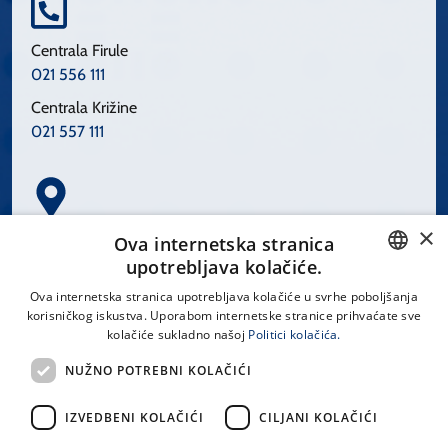
Centrala Firule
021 556 111
Centrala Križine
021 557 111
×
Spinčićeva 1, 21000 Split
Ova internetska stranica
Hrvatska
upotrebljava kolačiće.
CROATIAN
Ova internetska stranica upotrebljava kolačiće u svrhe poboljšanja
korisničkog iskustva. Uporabom internetske stranice prihvaćate sve
ENGLISH
kolačiće sukladno našoj
Politici kolačića.
office@kbsplit.hr
NUŽNO POTREBNI KOLAČIĆI
LINKOVI
IZVEDBENI KOLAČIĆI
CILJANI KOLAČIĆI