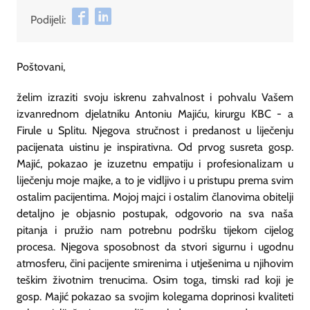
Podijeli:
Poštovani,
želim izraziti svoju iskrenu zahvalnost i pohvalu Vašem
izvanrednom djelatniku Antoniu Majiću, kirurgu KBC - a
Firule u Splitu. Njegova stručnost i predanost u liječenju
pacijenata uistinu je inspirativna. Od prvog susreta gosp.
Majić, pokazao je izuzetnu empatiju i profesionalizam u
liječenju moje majke, a to je vidljivo i u pristupu prema svim
ostalim pacijentima. Mojoj majci i ostalim članovima obitelji
detaljno je objasnio postupak, odgovorio na sva naša
pitanja i pružio nam potrebnu podršku tijekom cijelog
procesa. Njegova sposobnost da stvori sigurnu i ugodnu
atmosferu, čini pacijente smirenima i utješenima u njihovim
teškim životnim trenucima. Osim toga, timski rad koji je
gosp. Majić pokazao sa svojim kolegama doprinosi kvaliteti