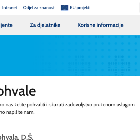
Intranet
Odjel za znanost
EU projekti
ijente
Za djelatnike
Korisne informacije
ohvale
ko nas želite pohvaliti i iskazati zadovoljstvo pruženom uslugom
mo napišite nam.
hvala, D.Š.