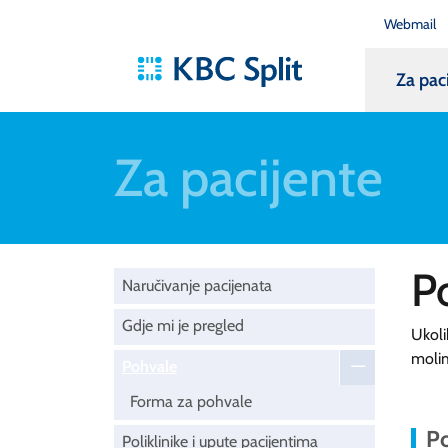
Webmail
Za pac
Za pacijente
P
Naručivanje pacijenata
Gdje mi je pregled
Ukoli
moli
Pohvale
Forma za pohvale
Po
Poliklinike i upute pacijentima