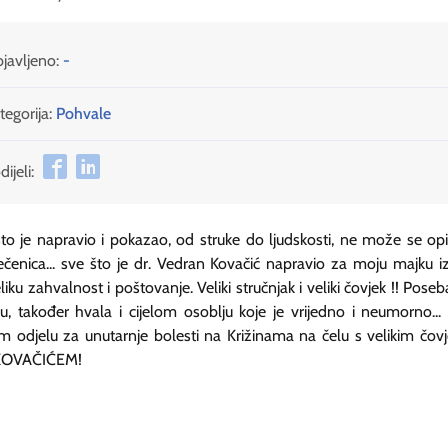
javljeno:
-
tegorija:
Pohvale
ijeli:
to je napravio i pokazao, od struke do ljudskosti, ne može se opi
ečenica... sve što je dr. Vedran Kovačić napravio za moju majku i
liku zahvalnost i poštovanje. Veliki stručnjak i veliki čovjek !! Pose
, također hvala i cijelom osoblju koje je vrijedno i neumorno...
om odjelu za unutarnje bolesti na Križinama na čelu s velikim čo
KOVAČIĆEM!