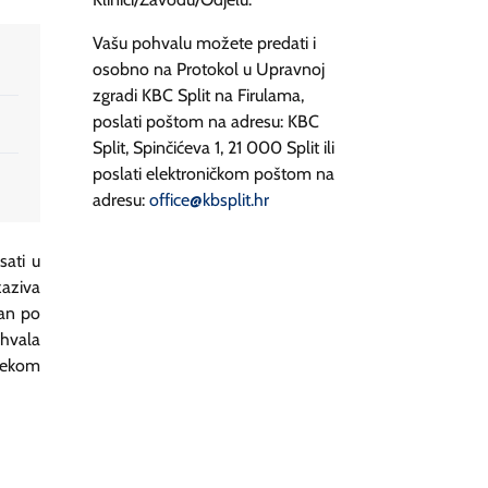
Vašu pohvalu možete predati i
osobno na Protokol u Upravnoj
zgradi KBC Split na Firulama,
poslati poštom na adresu: KBC
Split, Spinčićeva 1, 21 000 Split ili
poslati elektroničkom poštom na
adresu:
office@kbsplit.hr
sati u
zaziva
ban po
 hvala
vjekom