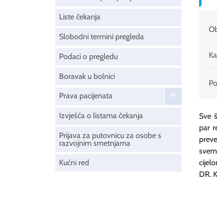
Liste čekanja
Ob
Slobodni termini pregleda
Ka
Podaci o pregledu
Boravak u bolnici
Pod
Prava pacijenata
Izvješća o listama čekanja
Sve š
par r
Prijava za putovnicu za osobe s
preve
razvojnim smetnjama
svemu
Kućni red
cijel
DR. 