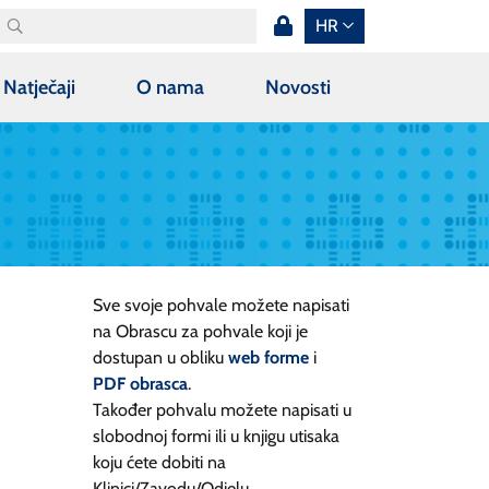
HR
Natječaji
O nama
Novosti
Sve svoje pohvale možete napisati
na Obrascu za pohvale koji je
dostupan u obliku
web forme
i
PDF obrasca
.
Također pohvalu možete napisati u
slobodnoj formi ili u knjigu utisaka
koju ćete dobiti na
Klinici/Zavodu/Odjelu.