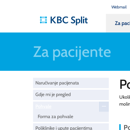
Webmail
Za pac
Za pacijente
P
Naručivanje pacijenata
Gdje mi je pregled
Ukoli
moli
Pohvale
Forma za pohvale
Po
Poliklinike i upute pacijentima