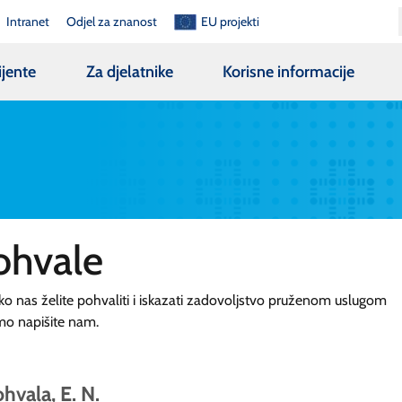
Intranet
Odjel za znanost
EU projekti
ijente
Za djelatnike
Korisne informacije
ohvale
ko nas želite pohvaliti i iskazati zadovoljstvo pruženom uslugom
mo napišite nam.
hvala, E. N.