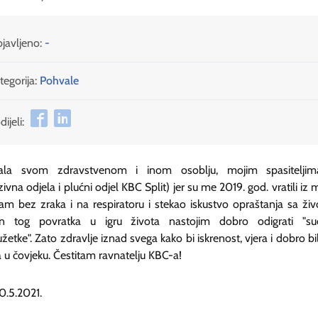
javljeno:
-
tegorija:
Pohvale
ijeli:
ala svom zdravstvenom i inom osoblju, mojim spasiteljima
zivna odjela i plućni odjel KBC Split) jer su me 2019. god. vratili iz m
am bez zraka i na respiratoru i stekao iskustvo opraštanja sa ži
n tog povratka u igru života nastojim dobro odigrati "su
žetke". Zato zdravlje iznad svega kako bi iskrenost, vjera i dobro bili
 u čovjeku. Čestitam ravnatelju KBC-a!
10.5.2021.