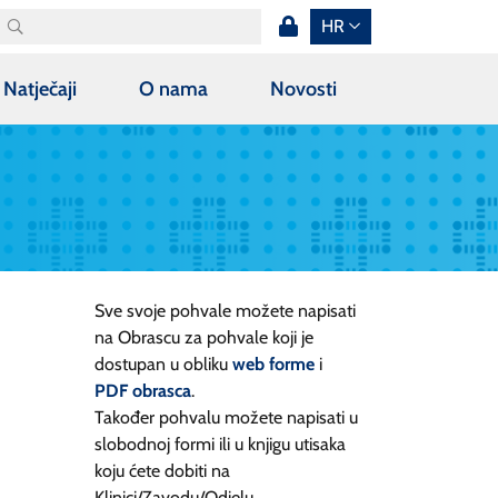
HR
Natječaji
O nama
Novosti
Sve svoje pohvale možete napisati
na Obrascu za pohvale koji je
dostupan u obliku
web forme
i
PDF obrasca
.
Također pohvalu možete napisati u
slobodnoj formi ili u knjigu utisaka
koju ćete dobiti na
Klinici/Zavodu/Odjelu.