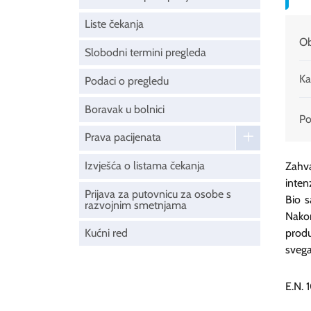
Liste čekanja
Ob
Slobodni termini pregleda
Ka
Podaci o pregledu
Boravak u bolnici
Pod
Prava pacijenata
Izvješća o listama čekanja
Zahv
inten
Prijava za putovnicu za osobe s
Bio s
razvojnim smetnjama
Nako
Kućni red
produ
svega
E.N. 