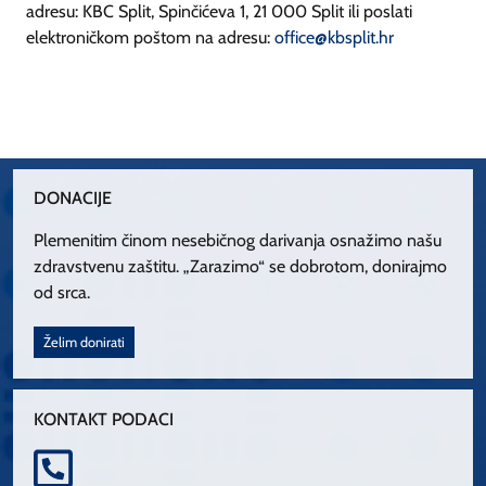
adresu: KBC Split, Spinčićeva 1, 21 000 Split ili poslati
elektroničkom poštom na adresu:
office@kbsplit.hr
DONACIJE
Plemenitim činom nesebičnog darivanja osnažimo našu
zdravstvenu zaštitu. „Zarazimo“ se dobrotom, donirajmo
od srca.
Želim donirati
KONTAKT PODACI