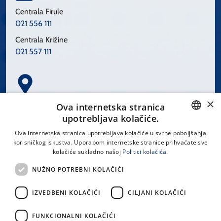
Centrala Firule
021 556 111
Centrala Križine
021 557 111
×
Spinčićeva 1, 21000 Split
Ova internetska stranica
Hrvatska
upotrebljava kolačiće.
CROATIAN
Ova internetska stranica upotrebljava kolačiće u svrhe poboljšanja
korisničkog iskustva. Uporabom internetske stranice prihvaćate sve
ENGLISH
kolačiće sukladno našoj
Politici kolačića.
office@kbsplit.hr
NUŽNO POTREBNI KOLAČIĆI
LINKOVI
IZVEDBENI KOLAČIĆI
CILJANI KOLAČIĆI
Uvjeti korištenja
FUNKCIONALNI KOLAČIĆI