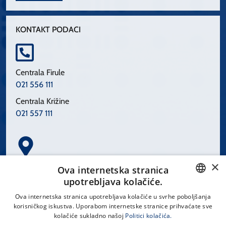
KONTAKT PODACI
Centrala Firule
021 556 111
Centrala Križine
021 557 111
×
Spinčićeva 1, 21000 Split
Ova internetska stranica
Hrvatska
upotrebljava kolačiće.
CROATIAN
Ova internetska stranica upotrebljava kolačiće u svrhe poboljšanja
korisničkog iskustva. Uporabom internetske stranice prihvaćate sve
ENGLISH
kolačiće sukladno našoj
Politici kolačića.
office@kbsplit.hr