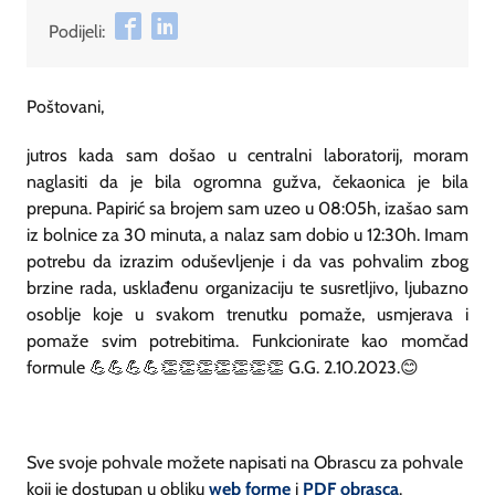
Podijeli:
Poštovani,
jutros kada sam došao u centralni laboratorij, moram
naglasiti da je bila ogromna gužva, čekaonica je bila
prepuna. Papirić sa brojem sam uzeo u 08:05h, izašao sam
iz bolnice za 30 minuta, a nalaz sam dobio u 12:30h. Imam
potrebu da izrazim oduševljenje i da vas pohvalim zbog
brzine rada, usklađenu organizaciju te susretljivo, ljubazno
osoblje koje u svakom trenutku pomaže, usmjerava i
pomaže svim potrebitima. Funkcionirate kao momčad
formule 💪💪💪💪👏👏👏👏👏👏👏 G.G. 2.10.2023.😊
Sve svoje pohvale možete napisati na Obrascu za pohvale
koji je dostupan u obliku
web forme
i
PDF obrasca
.