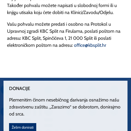
Također pohvalu možete napisati u slobodnoj formi ili u
knjigu utisaka koju ćete dobiti na Klinici/Zavodu/Odjelu.
Vašu pohvalu možete predati i osobno na Protokol u
Upravnoj zgradi KBC Split na Firulama, poslati poštom na
adresu: KBC Split, Spinčićeva 1, 21 000 Split ili poslati
elektroničkom poštom na adresu:
office@kbsplit.hr
DONACIJE
Plemenitim činom nesebičnog darivanja osnažimo našu
zdravstvenu zaštitu. „Zarazimo“ se dobrotom, donirajmo
od srca.
Želim donirati