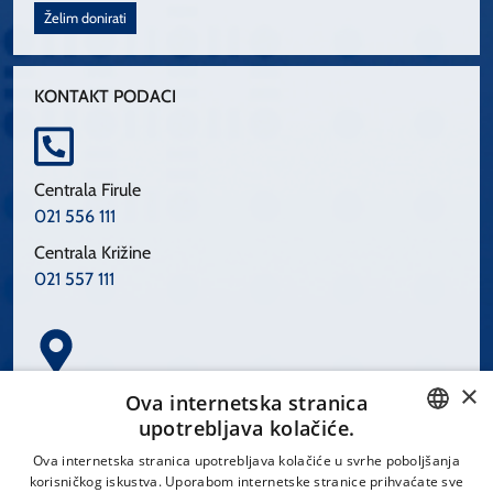
Želim donirati
KONTAKT PODACI
Centrala Firule
021 556 111
Centrala Križine
021 557 111
×
Spinčićeva 1, 21000 Split
Ova internetska stranica
Hrvatska
upotrebljava kolačiće.
CROATIAN
Ova internetska stranica upotrebljava kolačiće u svrhe poboljšanja
korisničkog iskustva. Uporabom internetske stranice prihvaćate sve
ENGLISH