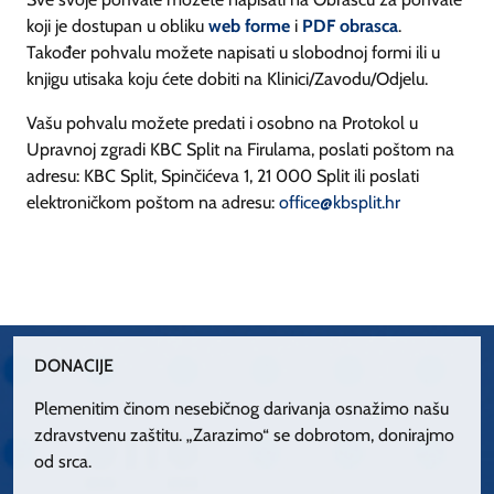
koji je dostupan u obliku
web forme
i
PDF obrasca
.
Također pohvalu možete napisati u slobodnoj formi ili u
knjigu utisaka koju ćete dobiti na Klinici/Zavodu/Odjelu.
Vašu pohvalu možete predati i osobno na Protokol u
Upravnoj zgradi KBC Split na Firulama, poslati poštom na
adresu: KBC Split, Spinčićeva 1, 21 000 Split ili poslati
elektroničkom poštom na adresu:
office@kbsplit.hr
DONACIJE
Plemenitim činom nesebičnog darivanja osnažimo našu
zdravstvenu zaštitu. „Zarazimo“ se dobrotom, donirajmo
od srca.