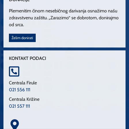
Plemenitim činom nesebičnog darivanja osnažimo našu
zdravstvenu zaštitu. „Zarazimo“ se dobrotom, donirajmo
od srca.
Želim donirati
KONTAKT PODACI
Centrala Firule
021 556 111
Centrala Križine
021 557 111