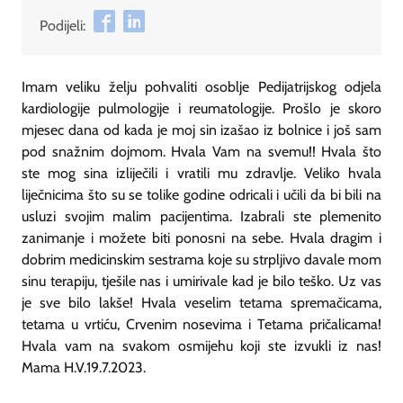
Podijeli:
Imam veliku želju pohvaliti osoblje Pedijatrijskog odjela
kardiologije pulmologije i reumatologije. Prošlo je skoro
mjesec dana od kada je moj sin izašao iz bolnice i još sam
pod snažnim dojmom. Hvala Vam na svemu!! Hvala što
ste mog sina izliječili i vratili mu zdravlje. Veliko hvala
liječnicima što su se tolike godine odricali i učili da bi bili na
usluzi svojim malim pacijentima. Izabrali ste plemenito
zanimanje i možete biti ponosni na sebe. Hvala dragim i
dobrim medicinskim sestrama koje su strpljivo davale mom
sinu terapiju, tješile nas i umirivale kad je bilo teško. Uz vas
je sve bilo lakše! Hvala veselim tetama spremačicama,
tetama u vrtiću, Crvenim nosevima i Tetama pričalicama!
Hvala vam na svakom osmijehu koji ste izvukli iz nas!
Mama H.V.19.7.2023.