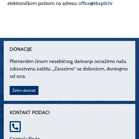
elektroničkom poštom na adresu:
office@kbsplit.hr
DONACIJE
Plemenitim činom nesebičnog darivanja osnažimo našu
zdravstvenu zaštitu. „Zarazimo“ se dobrotom, donirajmo
od srca.
Želim donirati
KONTAKT PODACI
Centrala Firule