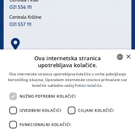
021 556 111
Centrala Križine
021 557 111
×
Spinčićeva 1, 21000 Split
Ova internetska stranica
Hrvatska
upotrebljava kolačiće.
CROATIAN
Ova internetska stranica upotrebljava kolačiće u svrhe poboljšanja
korisničkog iskustva. Uporabom internetske stranice prihvaćate sve
ENGLISH
kolačiće sukladno našoj
Politici kolačića.
office@kbsplit.hr
NUŽNO POTREBNI KOLAČIĆI
LINKOVI
IZVEDBENI KOLAČIĆI
CILJANI KOLAČIĆI
Uvjeti korištenja
FUNKCIONALNI KOLAČIĆI
Izjava o pristupačnosti