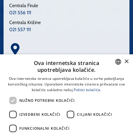
Centrala Firule
021 556 111
Centrala Križine
021 557 111
×
Spinčićeva 1, 21000 Split
Ova internetska stranica
Hrvatska
upotrebljava kolačiće.
CROATIAN
Ova internetska stranica upotrebljava kolačiće u svrhe poboljšanja
korisničkog iskustva. Uporabom internetske stranice prihvaćate sve
ENGLISH
kolačiće sukladno našoj
Politici kolačića.
office@kbsplit.hr
NUŽNO POTREBNI KOLAČIĆI
LINKOVI
IZVEDBENI KOLAČIĆI
CILJANI KOLAČIĆI
Uvjeti korištenja
FUNKCIONALNI KOLAČIĆI