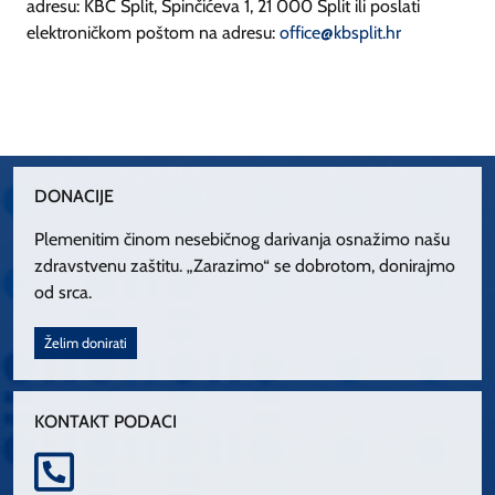
adresu: KBC Split, Spinčićeva 1, 21 000 Split ili poslati
elektroničkom poštom na adresu:
office@kbsplit.hr
DONACIJE
Plemenitim činom nesebičnog darivanja osnažimo našu
zdravstvenu zaštitu. „Zarazimo“ se dobrotom, donirajmo
od srca.
Želim donirati
KONTAKT PODACI