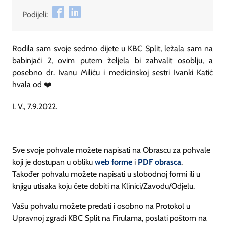
Podijeli:
Rodila sam svoje sedmo dijete u KBC Split, ležala sam na
babinjači 2, ovim putem željela bi zahvalit osoblju, a
posebno dr. Ivanu Miliću i medicinskoj sestri Ivanki Katić
hvala od ❤️
I. V., 7.9.2022.
Sve svoje pohvale možete napisati na Obrascu za pohvale
koji je dostupan u obliku
web forme
i
PDF obrasca
.
Također pohvalu možete napisati u slobodnoj formi ili u
knjigu utisaka koju ćete dobiti na Klinici/Zavodu/Odjelu.
Vašu pohvalu možete predati i osobno na Protokol u
Upravnoj zgradi KBC Split na Firulama, poslati poštom na