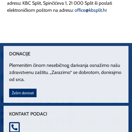
adresu: KBC Split, Spinčićeva 1, 21 000 Split ili poslati
elektroničkom poštom na adresu:
office@kbsplit.hr
DONACIJE
Plemenitim činom nesebičnog darivanja osnažimo našu
zdravstvenu zaštitu. „Zarazimo“ se dobrotom, donirajmo
od srca.
Želim donirati
KONTAKT PODACI