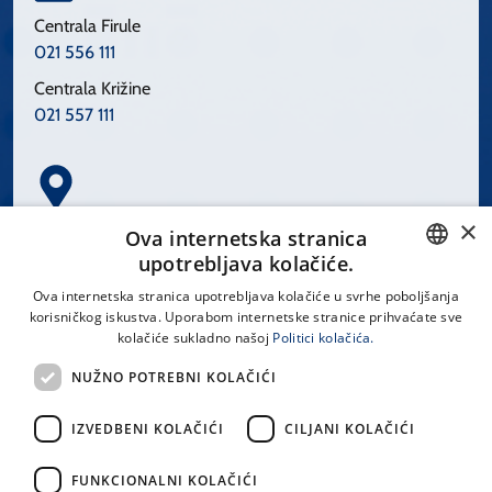
Centrala Firule
021 556 111
Centrala Križine
021 557 111
×
Spinčićeva 1, 21000 Split
Ova internetska stranica
Hrvatska
upotrebljava kolačiće.
CROATIAN
Ova internetska stranica upotrebljava kolačiće u svrhe poboljšanja
korisničkog iskustva. Uporabom internetske stranice prihvaćate sve
ENGLISH
kolačiće sukladno našoj
Politici kolačića.
office@kbsplit.hr
NUŽNO POTREBNI KOLAČIĆI
LINKOVI
IZVEDBENI KOLAČIĆI
CILJANI KOLAČIĆI
Uvjeti korištenja
FUNKCIONALNI KOLAČIĆI