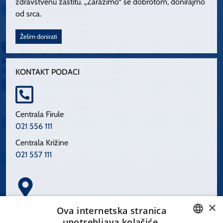
zdravstvenu zaštitu. „Zarazimo“ se dobrotom, donirajmo
od srca.
Želim donirati
KONTAKT PODACI
Centrala Firule
021 556 111
Centrala Križine
021 557 111
×
Spinčićeva 1, 21000 Split
Ova internetska stranica
Hrvatska
upotrebljava kolačiće.