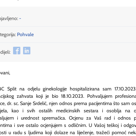
javljeno:
-
tegorija:
Pohvale
ijeli:
vani,
 Split na odjelu ginekologije hospitalizirana sam 17.10.2023
cijskog zahvata koji je bio 18.10.2023. Pohvaljujem profesion
nice, dr. sc. Sanje Srdelić, njen odnos prema pacijentima što sam 
vjela, kao i svih ostalih medicinskih sestara i osoblja na od
aljujem i urednost spremačica. Ocjenu za Vaš rad i odnos 
entima i sve ostalo ocjenjujem s odličnim. U Vašoj teškoj i odgo
sti u radu s ljudima koji dolaze na liječenje, tražeći pomoć ne