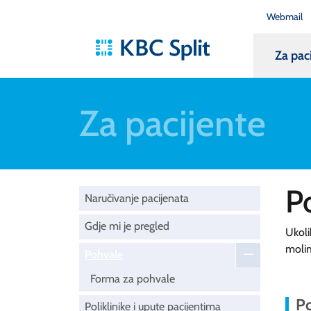
Webmail
Za pac
Za pacijente
P
Naručivanje pacijenata
Gdje mi je pregled
Ukoli
moli
Pohvale
Forma za pohvale
Po
Poliklinike i upute pacijentima