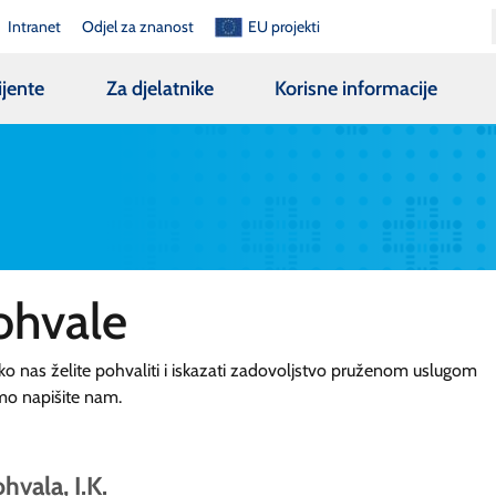
Intranet
Odjel za znanost
EU projekti
ijente
Za djelatnike
Korisne informacije
ohvale
ko nas želite pohvaliti i iskazati zadovoljstvo pruženom uslugom
mo napišite nam.
hvala, I.K.