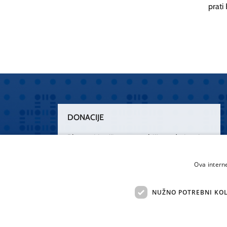
prati
DONACIJE
Plemenitim činom nesebičnog darivanja
osnažimo našu zdravstvenu zaštitu.
„Zarazimo“ se dobrotom, donirajmo od
Ova intern
srca.
NUŽNO POTREBNI KOL
Želim donirati