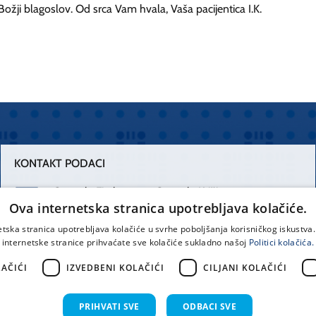
 Božji blagoslov. Od srca Vam hvala, Vaša pacijentica I.K.
KONTAKT PODACI
Centrala Firule
Centrala Križine
Ova internetska stranica upotrebljava kolačiće.
021 556 111
021 557 111
etska stranica upotrebljava kolačiće u svrhe poboljšanja korisničkog iskustv
internetske stranice prihvaćate sve kolačiće sukladno našoj
Politici kolačića.
Spinčićeva 1,
office@kbsplit.hr
21000 Split
AČIĆI
IZVEDBENI KOLAČIĆI
CILJANI KOLAČIĆI
Hrvatska
PRIHVATI SVE
ODBACI SVE