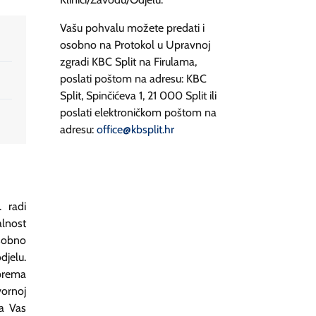
Vašu pohvalu možete predati i
osobno na Protokol u Upravnoj
zgradi KBC Split na Firulama,
poslati poštom na adresu: KBC
Split, Spinčićeva 1, 21 000 Split ili
poslati elektroničkom poštom na
adresu:
office@kbsplit.hr
. radi
alnost
osobno
jelu.
prema
vornoj
ka Vas