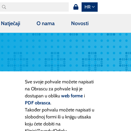
HR
Natječaji
O nama
Novosti
Sve svoje pohvale možete napisati
na Obrascu za pohvale koji je
dostupan u obliku
web forme
i
PDF obrasca
.
Također pohvalu možete napisati u
slobodnoj formi ili u knjigu utisaka
koju ćete dobiti na
Klinici/Zavodu/Odjelu.