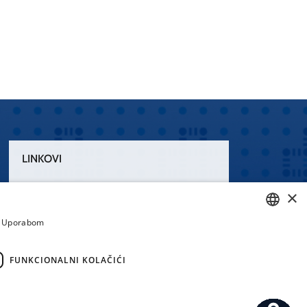
LINKOVI
Uvjeti korištenja
×
Izjava o pristupačnosti
a. Uporabom
CROATIAN
ENGLISH
FUNKCIONALNI KOLAČIĆI