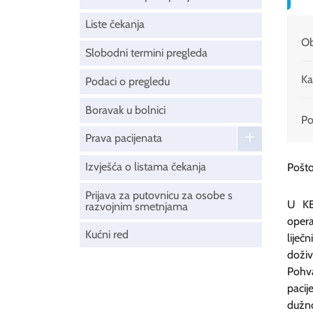
Liste čekanja
Ob
Slobodni termini pregleda
Ka
Podaci o pregledu
Boravak u bolnici
Pod
Prava pacijenata
Izvješća o listama čekanja
Pošto
Prijava za putovnicu za osobe s
U KBC
razvojnim smetnjama
opera
Kućni red
liječ
doži
Pohv
pacij
dužno