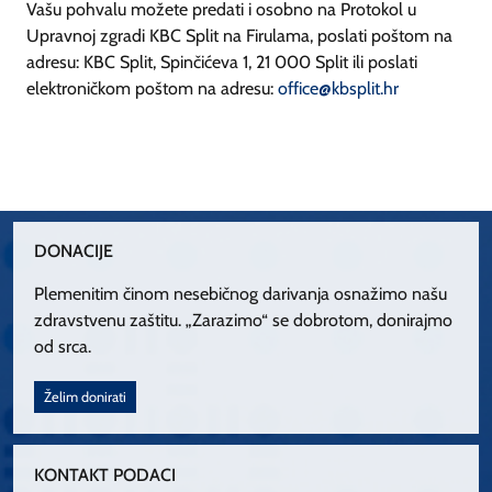
Vašu pohvalu možete predati i osobno na Protokol u
Upravnoj zgradi KBC Split na Firulama, poslati poštom na
adresu: KBC Split, Spinčićeva 1, 21 000 Split ili poslati
elektroničkom poštom na adresu:
office@kbsplit.hr
DONACIJE
Plemenitim činom nesebičnog darivanja osnažimo našu
zdravstvenu zaštitu. „Zarazimo“ se dobrotom, donirajmo
od srca.
Želim donirati
KONTAKT PODACI