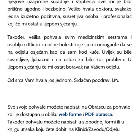
njegove uzajamne suradnje i strpljenja sve mi je bilo
prilično ugodno i bezbolno. Veliko hvala doktoru, svakako
jedna izuzetno pozitivna, susretljiva osoba i profesionalac
koji će mi ostat u lijepom sjećanju.
Također, velika pohvala svim medicinskim sestrama i
osoblju u Klinici za očne bolesti koje su mi omogućile da se
na odjelu osjećam kao da sam kod kuće. Uvijek su bile
susretljive, ljubazne i na usluzi za bilo koji problem. U
lijepom sjećanju će mi ostat boravak na Vašem odjelu.
Od srca Vam hvala jos jednom. Srdačan pozdrav, I.M.
Sve svoje pohvale možete napisati na Obrascu za pohvale
koji je dostupan u obliku
web forme
i
PDF obrasca
.
Također pohvalu možete napisati u slobodnoj formi ili u
knjigu utisaka koju ćete dobiti na Klinici/Zavodu/Odjelu.