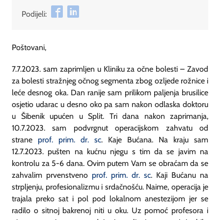
Podijeli:
Poštovani,
7.7.2023. sam zaprimljen u Kliniku za očne bolesti – Zavod
za bolesti stražnjeg očnog segmenta zbog ozljede rožnice i
leće desnog oka. Dan ranije sam prilikom paljenja brusilice
osjetio udarac u desno oko pa sam nakon odlaska doktoru
u Šibenik upućen u Split. Tri dana nakon zaprimanja,
10.7.2023. sam podvrgnut operacijskom zahvatu od
strane
prof. prim. dr. sc
. Kaje Bućana. Na kraju sam
12.7.2023. pušten na kućnu njegu s tim da se javim na
kontrolu za 5-6 dana. Ovim putem Vam se obraćam da se
zahvalim prvenstveno
prof. prim. dr. sc
. Kaji Bućanu na
strpljenju, profesionalizmu i srdačnošću. Naime, operacija je
trajala preko sat i pol pod lokalnom anestezijom jer se
radilo o sitnoj bakrenoj niti u oku. Uz pomoć profesora i