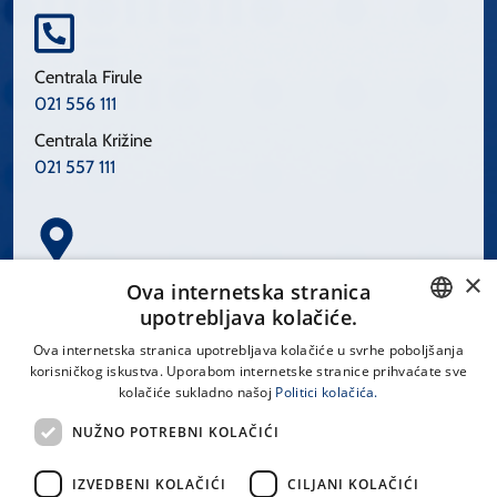
Centrala Firule
021 556 111
Centrala Križine
021 557 111
×
Spinčićeva 1, 21000 Split
Ova internetska stranica
Hrvatska
upotrebljava kolačiće.
CROATIAN
Ova internetska stranica upotrebljava kolačiće u svrhe poboljšanja
korisničkog iskustva. Uporabom internetske stranice prihvaćate sve
ENGLISH
kolačiće sukladno našoj
Politici kolačića.
office@kbsplit.hr
NUŽNO POTREBNI KOLAČIĆI
LINKOVI
IZVEDBENI KOLAČIĆI
CILJANI KOLAČIĆI