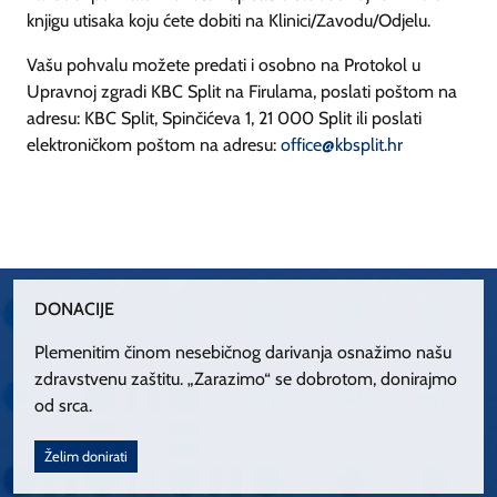
knjigu utisaka koju ćete dobiti na Klinici/Zavodu/Odjelu.
Vašu pohvalu možete predati i osobno na Protokol u
Upravnoj zgradi KBC Split na Firulama, poslati poštom na
adresu: KBC Split, Spinčićeva 1, 21 000 Split ili poslati
elektroničkom poštom na adresu:
office@kbsplit.hr
DONACIJE
Plemenitim činom nesebičnog darivanja osnažimo našu
zdravstvenu zaštitu. „Zarazimo“ se dobrotom, donirajmo
od srca.
Želim donirati