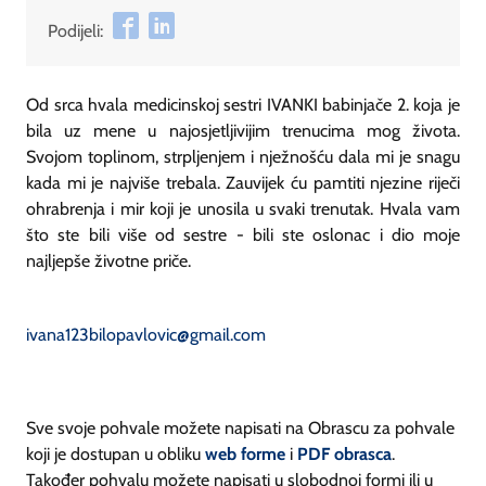
Podijeli:
Od srca hvala medicinskoj sestri IVANKI babinjače 2. koja je
bila uz mene u najosjetljivijim trenucima mog života.
Svojom toplinom, strpljenjem i nježnošću dala mi je snagu
kada mi je najviše trebala. Zauvijek ću pamtiti njezine riječi
ohrabrenja i mir koji je unosila u svaki trenutak. Hvala vam
što ste bili više od sestre - bili ste oslonac i dio moje
najljepše životne priče.
ivana123bilopavlovic@gmail.com
Sve svoje pohvale možete napisati na Obrascu za pohvale
koji je dostupan u obliku
web forme
i
PDF obrasca
.
Također pohvalu možete napisati u slobodnoj formi ili u