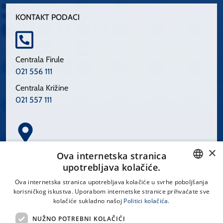
KONTAKT PODACI
Centrala Firule
021 556 111
Centrala Križine
021 557 111
×
Spinčićeva 1, 21000 Split
Ova internetska stranica
Hrvatska
upotrebljava kolačiće.
CROATIAN
Ova internetska stranica upotrebljava kolačiće u svrhe poboljšanja
korisničkog iskustva. Uporabom internetske stranice prihvaćate sve
ENGLISH
kolačiće sukladno našoj
Politici kolačića.
office@kbsplit.hr
NUŽNO POTREBNI KOLAČIĆI