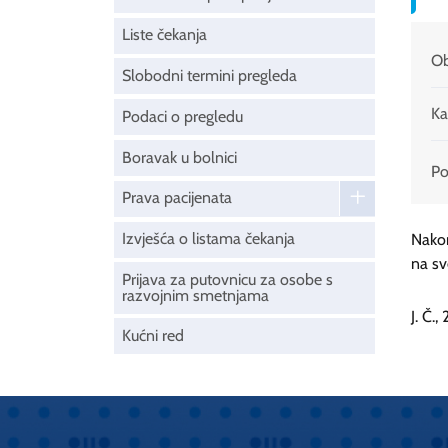
Liste čekanja
Ob
Slobodni termini pregleda
Ka
Podaci o pregledu
Boravak u bolnici
Pod
Prava pacijenata
Izvješća o listama čekanja
Nakon
na sv
Prijava za putovnicu za osobe s
razvojnim smetnjama
J. Č.,
Kućni red