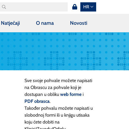
HR
Natječaji
O nama
Novosti
Sve svoje pohvale možete napisati
na Obrascu za pohvale koji je
dostupan u obliku
web forme
i
PDF obrasca
.
Također pohvalu možete napisati u
slobodnoj formi ili u knjigu utisaka
koju ćete dobiti na
Klinici/Zavodu/Odjelu.