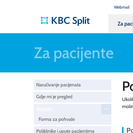
Webmail
Za pac
Za pacijente
P
Naručivanje pacijenata
Gdje mi je pregled
Ukoli
moli
Pohvale
Forma za pohvale
Po
Poliklinike i upute pacijentima