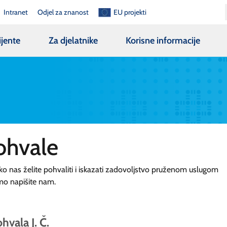
Intranet
Odjel za znanost
EU projekti
ijente
Za djelatnike
Korisne informacije
ohvale
ko nas želite pohvaliti i iskazati zadovoljstvo pruženom uslugom
mo napišite nam.
hvala J. Č.