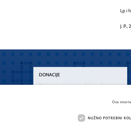
Lp i 
J. P.,
DONACIJE
Plemenitim činom nesebičnog darivanja
osnažimo našu zdravstvenu zaštitu.
„Zarazimo“ se dobrotom, donirajmo od
Ova intern
srca.
NUŽNO POTREBNI KOL
Želim donirati