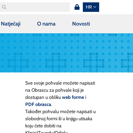
HR
Natječaji
O nama
Novosti
Sve svoje pohvale možete napisati
na Obrascu za pohvale koji je
dostupan u obliku
web forme
i
PDF obrasca
.
Također pohvalu možete napisati u
slobodnoj formi ili u knjigu utisaka
koju ćete dobiti na
Klinici/Zavodu/Odjelu.