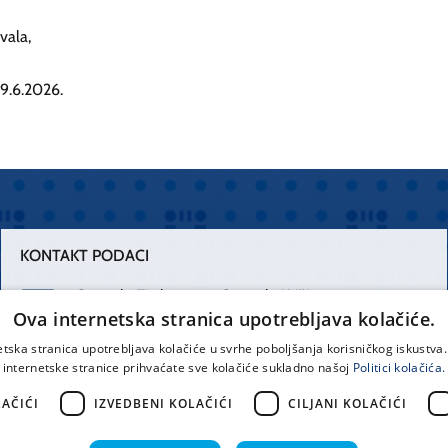
hvala,
 29.6.2026.
KONTAKT PODACI
Centrala Firule
Centrala Križine
Ova internetska stranica upotrebljava kolačiće.
021 556 111
021 557 111
etska stranica upotrebljava kolačiće u svrhe poboljšanja korisničkog iskustv
internetske stranice prihvaćate sve kolačiće sukladno našoj
Politici kolačića.
Spinčićeva 1,
office@kbsplit.hr
21000 Split
AČIĆI
IZVEDBENI KOLAČIĆI
CILJANI KOLAČIĆI
Hrvatska