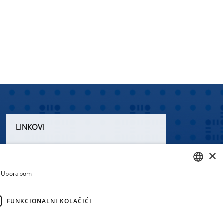
LINKOVI
Uvjeti korištenja
×
Izjava o pristupačnosti
a. Uporabom
CROATIAN
ENGLISH
FUNKCIONALNI KOLAČIĆI