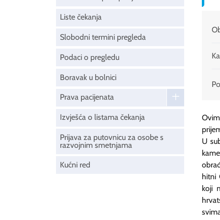
Liste čekanja
Ob
Slobodni termini pregleda
Ka
Podaci o pregledu
Boravak u bolnici
Pod
Prava pacijenata
Izvješća o listama čekanja
Ovim
prije
Prijava za putovnicu za osobe s
U su
razvojnim smetnjama
kame
Kućni red
obrađ
hitni
koji 
hrvat
svima