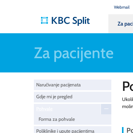
Webmail
Za pac
Za pacijente
P
Naručivanje pacijenata
Gdje mi je pregled
Ukoli
moli
Pohvale
Forma za pohvale
Po
Poliklinike i upute pacijentima