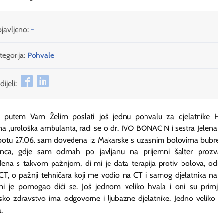
javljeno:
-
tegorija:
Pohvale
ijeli:
 putem Vam Želim poslati još jednu pohvalu za djelatnike H
ma ,urološka ambulanta, radi se o dr. IVO BONACIN i sestra Jelena 
botu 27.06. sam dovedena iz Makarske s uzasnim bolovima bubr
nca, gdje sam odmah po javljanu na prijemni šalter prozv
ena s takvom pažnjom, di mi je data terapija protiv bolova, o
 CT, o pažnji tehničara koji me vodio na CT i samog djelatnika n
mi je pomogao dići se. Još jednom veliko hvala i oni su prim
sko zdravstvo ima odgovorne i ljubazne djelatnike. Jedno veliko
.