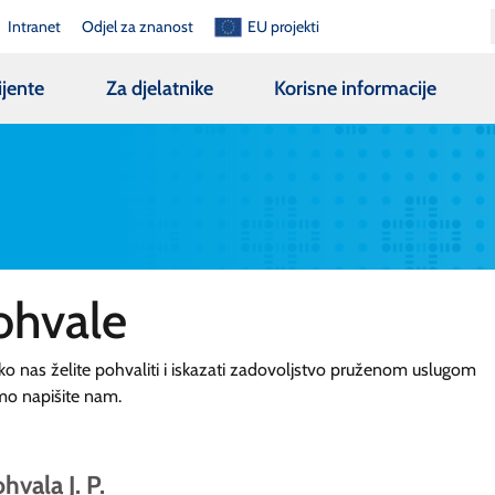
Intranet
Odjel za znanost
EU projekti
ijente
Za djelatnike
Korisne informacije
ohvale
ko nas želite pohvaliti i iskazati zadovoljstvo pruženom uslugom
mo napišite nam.
hvala J. P.