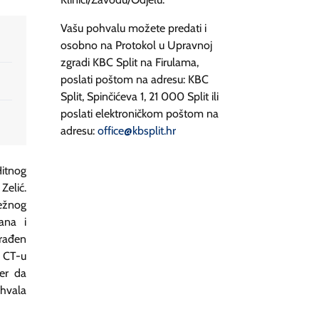
Vašu pohvalu možete predati i
osobno na Protokol u Upravnoj
zgradi KBC Split na Firulama,
poslati poštom na adresu: KBC
Split, Spinčićeva 1, 21 000 Split ili
poslati elektroničkom poštom na
adresu:
office@kbsplit.hr
itnog
Zelić.
ežnog
ana i
drađen
a CT-u
jer da
 hvala