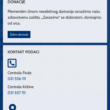
DONACIJE
Plemenitim činom nesebičnog darivanja osnažimo našu
zdravstvenu zaštitu. „Zarazimo“ se dobrotom, donirajmo
od srca.
Želim donirati
KONTAKT PODACI
Centrala Firule
021 556 111
Centrala Križine
021 557 111