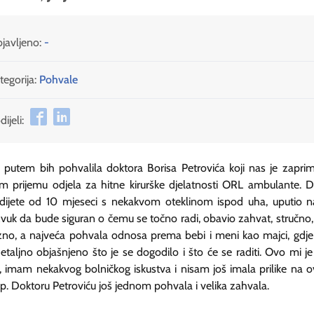
javljeno:
-
tegorija:
Pohvale
ijeli:
putem bih pohvalila doktora Borisa Petrovića koji nas je zapri
m prijemu odjela za hitne kirurške djelatnosti ORL ambulante. 
dijete od 10 mjeseci s nekakvom oteklinom ispod uha, uputio n
zvuk da bude siguran o čemu se točno radi, obavio zahvat, stručno,
zno, a najveća pohvala odnosa prema bebi i meni kao majci, gdje
etaljno objašnjeno što je se dogodilo i što će se raditi. Ovo mi je
e, imam nekakvog bolničkog iskustva i nisam još imala prilike na 
up. Doktoru Petroviću još jednom pohvala i velika zahvala.