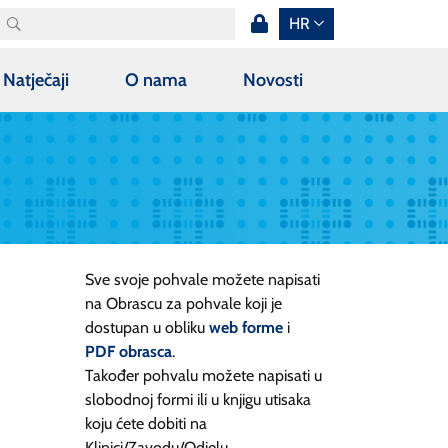
HR
Natječaji
O nama
Novosti
Sve svoje pohvale možete napisati
na Obrascu za pohvale koji je
dostupan u obliku
web forme
i
PDF obrasca
.
Također pohvalu možete napisati u
slobodnoj formi ili u knjigu utisaka
koju ćete dobiti na
Klinici/Zavodu/Odjelu.