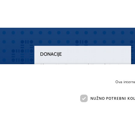
DONACIJE
Plemenitim činom nesebičnog darivanja
osnažimo našu zdravstvenu zaštitu.
„Zarazimo“ se dobrotom, donirajmo od
Ova intern
srca.
NUŽNO POTREBNI KOL
Želim donirati
Sva 