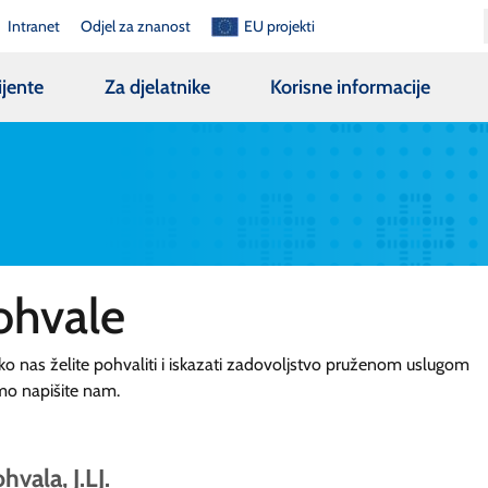
Intranet
Odjel za znanost
EU projekti
ijente
Za djelatnike
Korisne informacije
ohvale
ko nas želite pohvaliti i iskazati zadovoljstvo pruženom uslugom
mo napišite nam.
hvala, J.LJ.