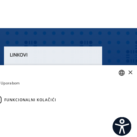
LINKOVI
Uvjeti korištenja
×
Izjava o pristupačnosti
a. Uporabom
CROATIAN
ENGLISH
FUNKCIONALNI KOLAČIĆI
emi.hr
C
S