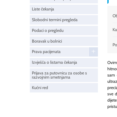
Liste čekanja
Ob
Slobodni termini pregleda
Ka
Podaci o pregledu
Boravak u bolnici
Pod
Prava pacijenata
Izvješća o listama čekanja
Ovim 
hitno
Prijava za putovnicu za osobe s
sam 
razvojnim smetnjama
ultra
Kućni red
preci
sve d
dijet
prist