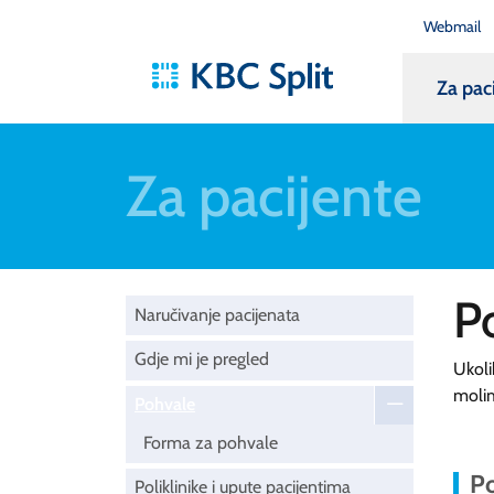
Webmail
Za pac
Za pacijente
P
Naručivanje pacijenata
Gdje mi je pregled
Ukoli
moli
Pohvale
Forma za pohvale
Po
Poliklinike i upute pacijentima