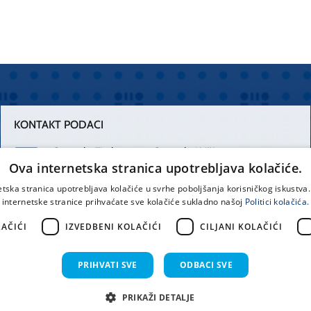
KONTAKT PODACI
Centrala Firule
Centrala Križine
Ova internetska stranica upotrebljava kolačiće.
021 556 111
021 557 111
etska stranica upotrebljava kolačiće u svrhe poboljšanja korisničkog iskustv
internetske stranice prihvaćate sve kolačiće sukladno našoj
Politici kolačića.
Spinčićeva 1,
office@kbsplit.hr
21000 Split
AČIĆI
IZVEDBENI KOLAČIĆI
CILJANI KOLAČIĆI
Hrvatska
PRIHVATI SVE
ODBACI SVE
prava pridržana KBC Split 2026.
Implementacija i dizajn:
Sist
PRIKAŽI DETALJE