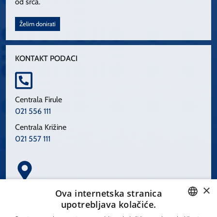
od srca.
Želim donirati
KONTAKT PODACI
Centrala Firule
021 556 111
Centrala Križine
021 557 111
×
Spinčićeva 1, 21000 Split
Ova internetska stranica
Hrvatska
upotrebljava kolačiće.
CROATIAN