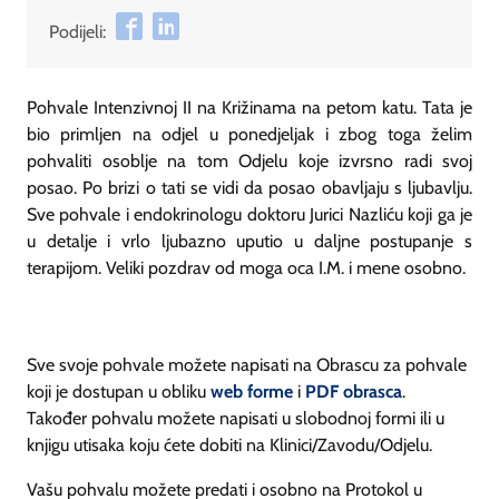
Podijeli:
Pohvale Intenzivnoj II na Križinama na petom katu. Tata je
bio primljen na odjel u ponedjeljak i zbog toga želim
pohvaliti osoblje na tom Odjelu koje izvrsno radi svoj
posao. Po brizi o tati se vidi da posao obavljaju s ljubavlju.
Sve pohvale i endokrinologu doktoru Jurici Nazliću koji ga je
u detalje i vrlo ljubazno uputio u daljne postupanje s
terapijom. Veliki pozdrav od moga oca I.M. i mene osobno.
Sve svoje pohvale možete napisati na Obrascu za pohvale
koji je dostupan u obliku
web forme
i
PDF obrasca
.
Također pohvalu možete napisati u slobodnoj formi ili u
knjigu utisaka koju ćete dobiti na Klinici/Zavodu/Odjelu.
Vašu pohvalu možete predati i osobno na Protokol u