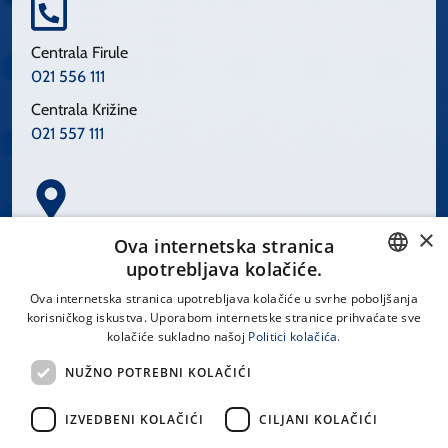
Centrala Firule
021 556 111
Centrala Križine
021 557 111
×
Spinčićeva 1, 21000 Split
Ova internetska stranica
Hrvatska
upotrebljava kolačiće.
CROATIAN
Ova internetska stranica upotrebljava kolačiće u svrhe poboljšanja
korisničkog iskustva. Uporabom internetske stranice prihvaćate sve
ENGLISH
kolačiće sukladno našoj
Politici kolačića.
office@kbsplit.hr
NUŽNO POTREBNI KOLAČIĆI
LINKOVI
IZVEDBENI KOLAČIĆI
CILJANI KOLAČIĆI