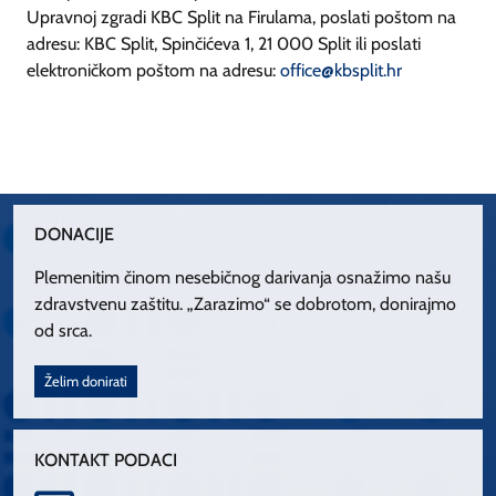
Upravnoj zgradi KBC Split na Firulama, poslati poštom na
adresu: KBC Split, Spinčićeva 1, 21 000 Split ili poslati
elektroničkom poštom na adresu:
office@kbsplit.hr
DONACIJE
Plemenitim činom nesebičnog darivanja osnažimo našu
zdravstvenu zaštitu. „Zarazimo“ se dobrotom, donirajmo
od srca.
Želim donirati
KONTAKT PODACI