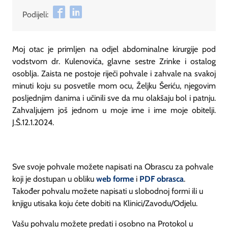
Podijeli:
Moj otac je primljen na odjel abdominalne kirurgije pod
vodstvom dr. Kulenovića, glavne sestre Zrinke i ostalog
osoblja. Zaista ne postoje riječi pohvale i zahvale na svakoj
minuti koju su posvetile mom ocu, Željku Šeriću, njegovim
posljednjim danima i učinili sve da mu olakšaju bol i patnju.
Zahvaljujem još jednom u moje ime i ime moje obitelji.
J.Š.12.1.2024.
Sve svoje pohvale možete napisati na Obrascu za pohvale
koji je dostupan u obliku
web forme
i
PDF obrasca
.
Također pohvalu možete napisati u slobodnoj formi ili u
knjigu utisaka koju ćete dobiti na Klinici/Zavodu/Odjelu.
Vašu pohvalu možete predati i osobno na Protokol u