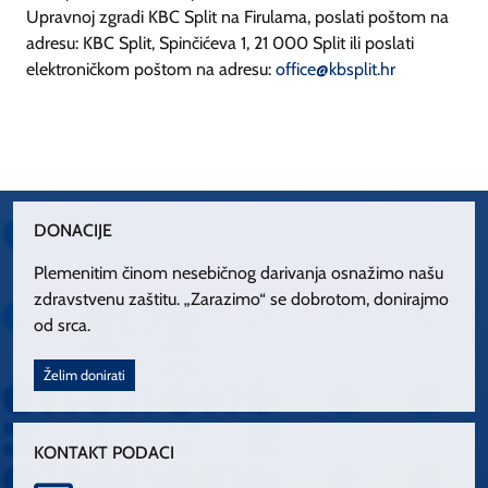
Upravnoj zgradi KBC Split na Firulama, poslati poštom na
adresu: KBC Split, Spinčićeva 1, 21 000 Split ili poslati
elektroničkom poštom na adresu:
office@kbsplit.hr
DONACIJE
Plemenitim činom nesebičnog darivanja osnažimo našu
zdravstvenu zaštitu. „Zarazimo“ se dobrotom, donirajmo
od srca.
Želim donirati
KONTAKT PODACI