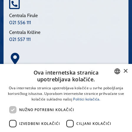
Centrala Firule
021 556 111
Centrala Križine
021 557 111
×
Spinčićeva 1, 21000 Split
Ova internetska stranica
Hrvatska
upotrebljava kolačiće.
CROATIAN
Ova internetska stranica upotrebljava kolačiće u svrhe poboljšanja
korisničkog iskustva. Uporabom internetske stranice prihvaćate sve
ENGLISH
kolačiće sukladno našoj
Politici kolačića.
office@kbsplit.hr
NUŽNO POTREBNI KOLAČIĆI
LINKOVI
IZVEDBENI KOLAČIĆI
CILJANI KOLAČIĆI